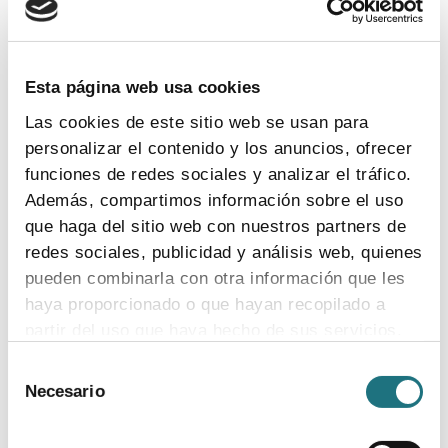
TEMAS
Coronavirus
Ensayos clínicos
Farmaindustria
Acceso
I + D
Industria farmacéutica
Gasto farmacéutico
Esta página web usa cookies
Medicamentos
Pacientes
Legislación
Las cookies de este sitio web se usan para
personalizar el contenido y los anuncios, ofrecer
funciones de redes sociales y analizar el tráfico.
INDICADORES
Además, compartimos información sobre el uso
que haga del sitio web con nuestros partners de
El valor estratégico de la industria
redes sociales, publicidad y análisis web, quienes
farmacéutica (2024)
pueden combinarla con otra información que les
ver más
haya proporcionado o que hayan recopilado a
partir del uso que haya hecho de sus servicios.
Selección
Para más información puede acceder a nuestra
Necesario
de
Encuesta de empleo en la industria
política de cookies
.
consentimiento
farmacéutica (2023)