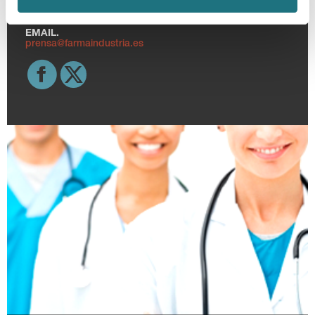
TELF.
915 159 350
EMAIL.
prensa@farmaindustria.es