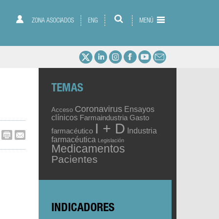
ZONA ASOCIADOS
ENG
MENÚ
TEMAS
Coronavirus
Ensayos
Acceso
clínicos
Gasto
Farmaindustria
I + D
Industria
farmacéutico
farmacéutica
Legislación
Medicamentos
Pacientes
INDICADORES