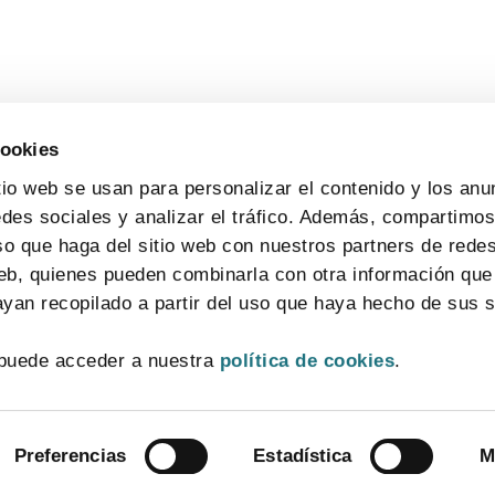
cookies
tio web se usan para personalizar el contenido y los anu
edes sociales y analizar el tráfico. Además, compartimo
so que haga del sitio web con nuestros partners de redes
web, quienes pueden combinarla con otra información que
yan recopilado a partir del uso que haya hecho de sus s
CONTACTO
MAPA WEB
AVISO LEGAL
POLÍTICA DE PRIVACIDAD
puede acceder a nuestra
política de cookies
.
POLÍTICA DE COOKIES
SISTEMA INTERNO DE INFORMACIÓN
© 2026 FarmaIndustria Todos los derechos reservados
Preferencias
Estadística
M