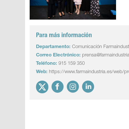
Para más información
Departamento:
Comunicación Farmaindust
Correo Electrónico:
prensa@farmaindustri
Teléfono:
915 159 350
Web:
https://www.farmaindustria.es/web/p