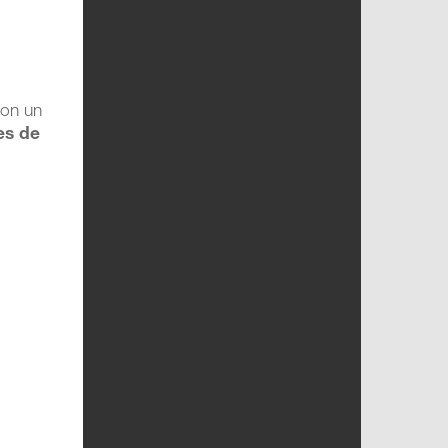
con un
es de