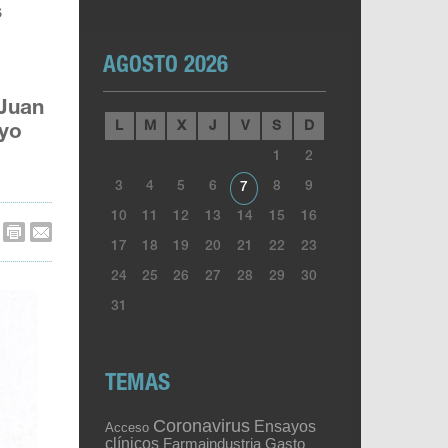
s
AGOSTO 2026
 Juan
L
M
X
J
V
S
D
ayo
1
2
3
4
5
6
8
9
7
10
11
12
13
14
15
16
17
18
19
20
21
22
23
24
25
26
27
28
29
30
31
TEMAS
Coronavirus
Ensayos
Acceso
clínicos
Gasto
Farmaindustria