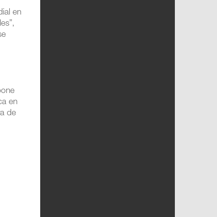
ial en
les”,
se
upone
ca en
ra de