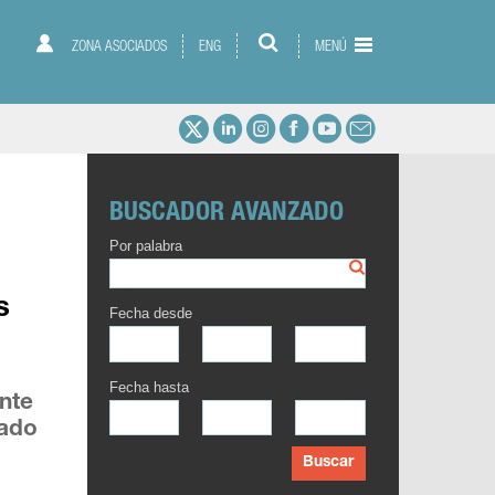
ZONA ASOCIADOS
ENG
MENÚ
BUSCADOR AVANZADO
Por palabra
s
Fecha desde
Fecha hasta
nte
tado
Buscar