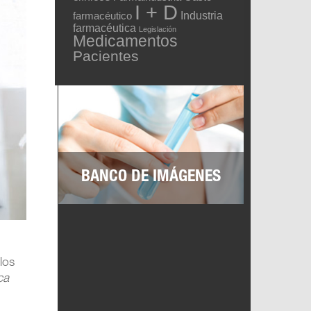
I + D
Industria
farmacéutico
farmacéutica
Legislación
Medicamentos
Pacientes
BANCO DE IMÁGENES
los
ca