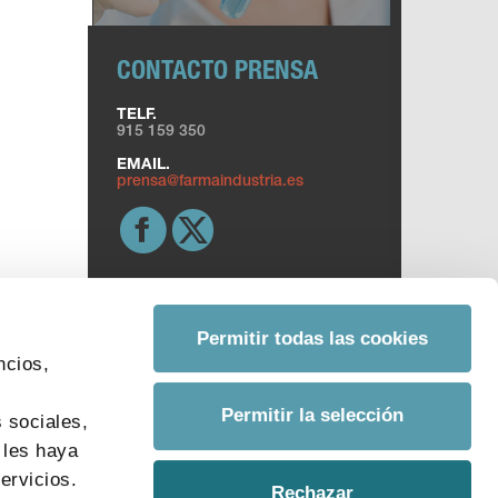
CONTACTO PRENSA
TELF.
915 159 350
EMAIL.
prensa@farmaindustria.es
Permitir todas las cookies
ncios,
s
Permitir la selección
 sociales,
 les haya
ervicios.
Rechazar