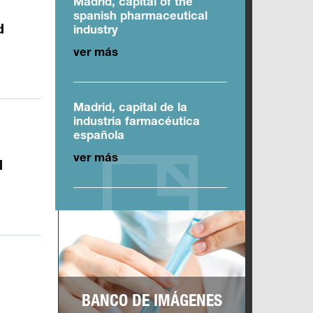
Madrid, capital of the
spanish pharmaceutical
d
industry
ver más
Madrid, capital de la
industria farmacéutica
española
ver más
l
BANCO DE IMÁGENES