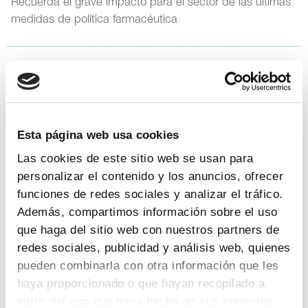
Recuerda el grave impacto para el sector de las últimas
medidas de política farmacéutica
7
|
9
|
2010
FARMAINDUSTRIA pide al Presidente del
Gobierno su apoyo a un Plan Sectorial que
Esta página web usa cookies
potencie el desarrollo del sector
Las cookies de este sitio web se usan para
farmacéutico
personalizar el contenido y los anuncios, ofrecer
Durante un encuentro con el Jefe del Ejecutivo
funciones de redes sociales y analizar el tráfico.
celebrado hoy en el Palacio de la Moncloa
Además, compartimos información sobre el uso
que haga del sitio web con nuestros partners de
redes sociales, publicidad y análisis web, quienes
pueden combinarla con otra información que les
15
|
7
|
2010
haya proporcionado o que hayan recopilado a
Presentado en Madrid el “Informe Moya-
partir del uso que haya hecho de sus servicios.