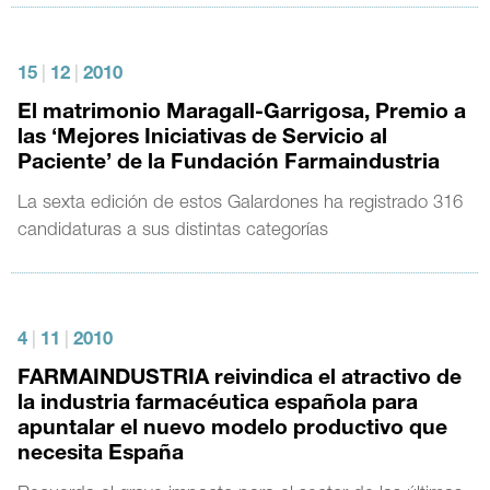
15
|
12
|
2010
El matrimonio Maragall-Garrigosa, Premio a
las ‘Mejores Iniciativas de Servicio al
Paciente’ de la Fundación Farmaindustria
La sexta edición de estos Galardones ha registrado 316
candidaturas a sus distintas categorías
4
|
11
|
2010
FARMAINDUSTRIA reivindica el atractivo de
la industria farmacéutica española para
apuntalar el nuevo modelo productivo que
necesita España