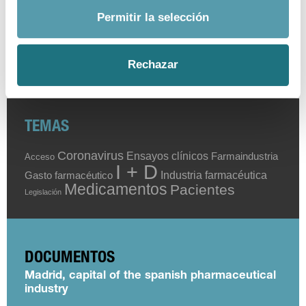
«
1
…
26
27
28
»
Permitir la selección
Rechazar
TEMAS
Coronavirus
Ensayos clínicos
Farmaindustria
Acceso
I + D
Industria farmacéutica
Gasto farmacéutico
Medicamentos
Pacientes
Legislación
DOCUMENTOS
Madrid, capital of the spanish pharmaceutical
industry