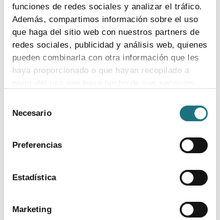
funciones de redes sociales y analizar el tráfico.
Además, compartimos información sobre el uso
24
|
6
|
2021
que haga del sitio web con nuestros partners de
La industria farmacéutica bate su récord de
redes sociales, publicidad y análisis web, quienes
exportaciones y se reafirma como uno de
pueden combinarla con otra información que les
los principales dinamizadores de la
haya proporcionado o que hayan recopilado a
economía española
partir del uso que haya hecho de sus servicios.
Las ventas al exterior rozan los 12.800 millones de euros
Selección
en 2020, un 5,6% más que el año anterior, y el
Para más información puede acceder a nuestra
Necesario
de
medicamento ya es el cuarto producto más exportado
política de cookies
.
consentimiento
del país, casi el 5% del total, según recoge la Memoria
de Farmaindustria
Preferencias
El sector es líder de la industria española en
Estadística
productividad, con 173.000 euros por empleado, más
del doble de la media de los sectores industriales
Marketing
Las compañías farmacéuticas emplean en España a