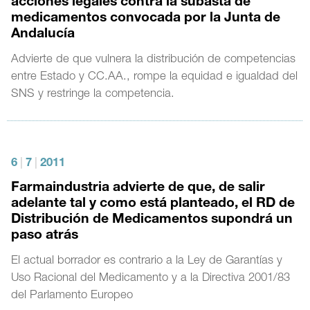
acciones legales contra la subasta de
medicamentos convocada por la Junta de
Andalucía
Advierte de que vulnera la distribución de competencias
entre Estado y CC.AA., rompe la equidad e igualdad del
SNS y restringe la competencia.
6
|
7
|
2011
Farmaindustria advierte de que, de salir
adelante tal y como está planteado, el RD de
Distribución de Medicamentos supondrá un
paso atrás
El actual borrador es contrario a la Ley de Garantías y
Uso Racional del Medicamento y a la Directiva 2001/83
del Parlamento Europeo