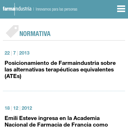
| Innovamos para las personas
NORMATIVA
22
|
7
|
2013
Posicionamiento de Farmaindustria sobre
las alternativas terapéuticas equivalentes
(ATEs)
18
|
12
|
2012
Emili Esteve ingresa en la Academia
Nacional de Farmacia de Francia como