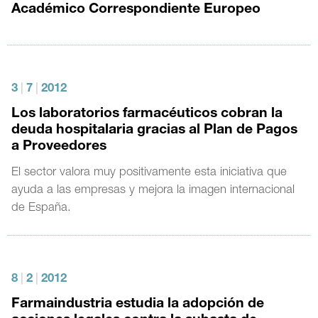
Académico Correspondiente Europeo
3
|
7
|
2012
Los laboratorios farmacéuticos cobran la
deuda hospitalaria gracias al Plan de Pagos
a Proveedores
El sector valora muy positivamente esta iniciativa que
ayuda a las empresas y mejora la imagen internacional
de España.
8
|
2
|
2012
Farmaindustria estudia la adopción de