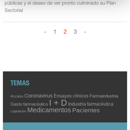
públicas y el deseo de ver pronto culminado su Plan
Sectorial
«
1
2
3
»
TEMAS
Coronavirus
Ensayos clínicos
Farmaindustria
Acceso
I + D
Industria farmacéutica
Gasto farmacéutico
Medicamentos
Pacientes
Legislación