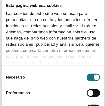
Las ministras de Sanidad y Ciencia y el presidente de
Esta página web usa cookies
Farmaindustria presentan públicamente este Plan
Las cookies de este sitio web se usan para
personalizar el contenido y los anuncios, ofrecer
funciones de redes sociales y analizar el tráfico.
Además, compartimos información sobre el uso
18
|
1
|
2011
que haga del sitio web con nuestros partners de
Farmaindustria traslada a Mariano Rajoy su
redes sociales, publicidad y análisis web, quienes
preocupación ante el riesgo de ruptura de la
pueden combinarla con otra información que les
unidad del mercado farmacéutico
haya proporcionado o que hayan recopilado a
Insiste en la necesidad de lograr un marco regulatorio
partir del uso que haya hecho de sus servicios.
estable que permita a esta industria volver a ser
Selección
referente del nuevo modelo económico español
Para más información puede acceder a nuestra
Necesario
de
política de cookies
.
consentimiento
Preferencias
13
|
1
|
2011
Farmaindustria interpondrá un recurso