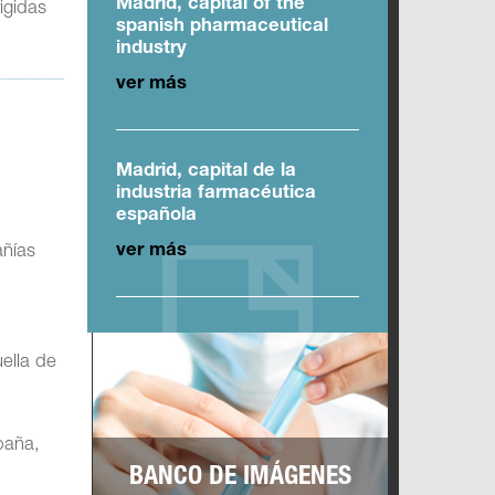
Madrid, capital of the
igidas
spanish pharmaceutical
industry
ver más
Madrid, capital de la
industria farmacéutica
española
ver más
añías
ella de
paña,
BANCO DE IMÁGENES