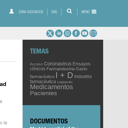
ZONA ASOCIADOS
ENG
MENÚ
TEMAS
Coronavirus
Ensayos
Acceso
clínicos
Gasto
Farmaindustria
I + D
Industria
farmacéutico
farmacéutica
Legislación
dad
Medicamentos
Pacientes
la
DOCUMENTOS
o la