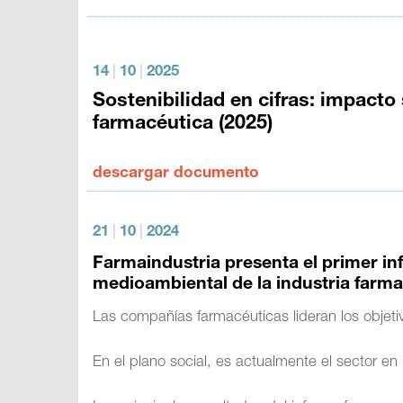
14
|
10
|
2025
Sostenibilidad en cifras: impacto
farmacéutica (2025)
descargar documento
21
|
10
|
2024
Farmaindustria presenta el primer inf
medioambiental de la industria farm
Las compañías farmacéuticas lideran los objet
En el plano social, es actualmente el sector e