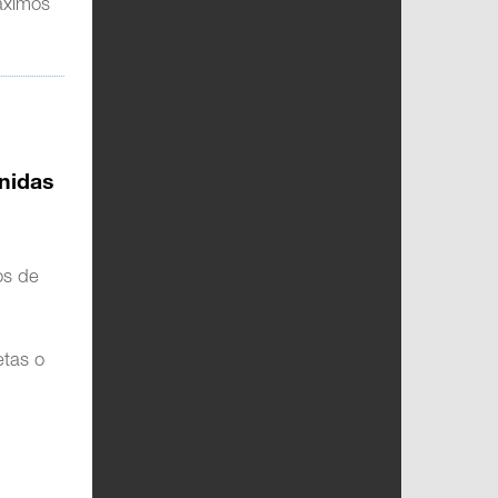
máximos
n
Unidas
os de
etas o