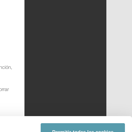
nción,
orrar