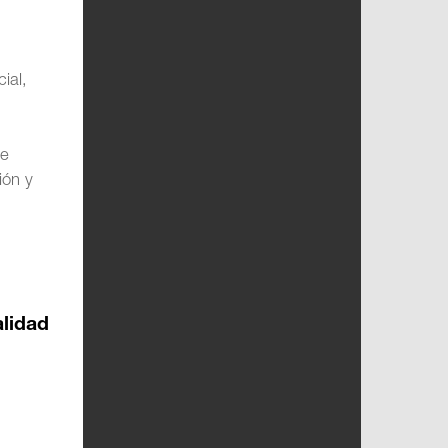
ial,
 e
ión y
alidad