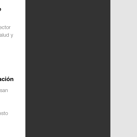
e
ector
alud y
gación
nsan
esto