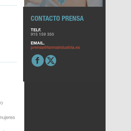
CONTACTO PRENSA
TELF.
915 159 350
EMAIL.
prensa@farmaindustria.es
ro
mujeres