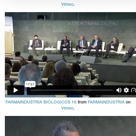
Vimeo
.
FARMAINDUSTRIA BIOLOGICOS 16
from
FARMAINDUSTRIA
on
Vimeo
.