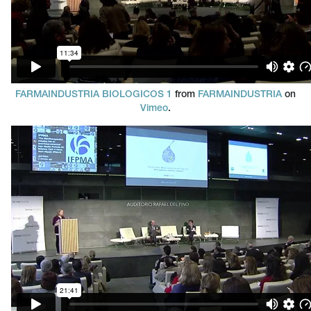
FARMAINDUSTRIA BIOLOGICOS 1
from
FARMAINDUSTRIA
on
Vimeo
.