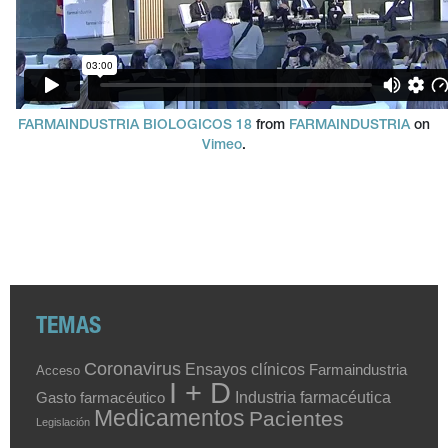
FARMAINDUSTRIA BIOLOGICOS 18
from
FARMAINDUSTRIA
on
Vimeo
.
TEMAS
Coronavirus
Ensayos clínicos
Farmaindustria
Acceso
I + D
Industria farmacéutica
Gasto farmacéutico
Medicamentos
Pacientes
Legislación