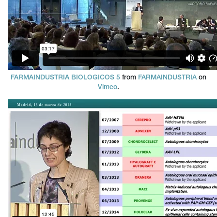
FARMAINDUSTRIA BIOLOGICOS 5
from
FARMAINDUSTRIA
on
Vimeo
.