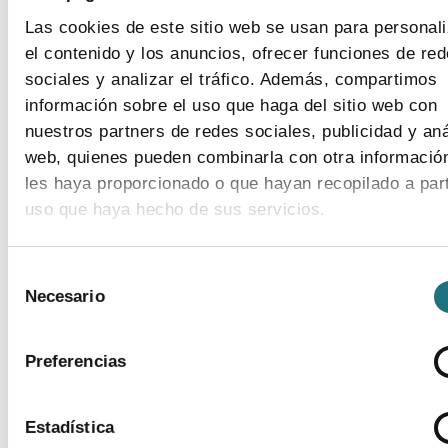
Las cookies de este sitio web se usan para personali
el contenido y los anuncios, ofrecer funciones de re
sociales y analizar el tráfico. Además, compartimos
información sobre el uso que haga del sitio web con
nuestros partners de redes sociales, publicidad y aná
web, quienes pueden combinarla con otra informació
les haya proporcionado o que hayan recopilado a part
uso que haya hecho de sus servicios.
FARMAINDUSTRIA BIOLOGICOS 13
from
FARMAINDUSTRIA
on
Vimeo
.
Para más información puede acceder a nuestra
polít
Selección
de cookies
.
Necesario
de
consentimiento
Preferencias
Estadística