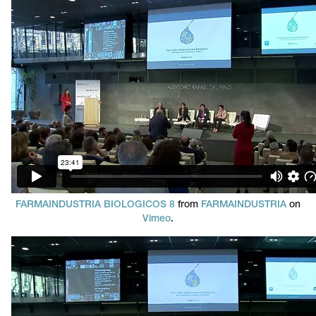
FARMAINDUSTRIA BIOLOGICOS 8
from
FARMAINDUSTRIA
on
Vimeo
.