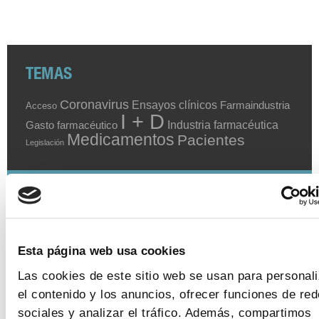
TEMAS
Coronavirus
Ensayos clínicos
Farmaindustria
Acceso
I + D
Industria farmacéutica
Gasto farmacéutico
Medicamentos
Pacientes
Legislación
INDICADORES
El valor estratégico de la industria
Esta página web usa cookies
farmacéutica (2024)
Las cookies de este sitio web se usan para personali
ver más
el contenido y los anuncios, ofrecer funciones de re
sociales y analizar el tráfico. Además, compartimos