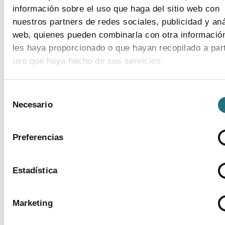
información sobre el uso que haga del sitio web con
nuestros partners de redes sociales, publicidad y aná
Encuesta de empleo en la industria
web, quienes pueden combinarla con otra informació
farmacéutica (2023)
les haya proporcionado o que hayan recopilado a part
uso que haya hecho de sus servicios.
ver más
Para más información puede acceder a nuestra
polít
Selección
de cookies
.
Necesario
de
consentimiento
Preferencias
Estadística
Marketing
BANCO DE IMÁGENES