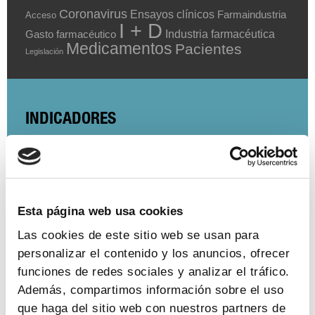
Coronavirus
Ensayos clínicos
Farmaindustria
Acceso
I + D
Industria farmacéutica
Gasto farmacéutico
Medicamentos
Pacientes
Legislación
INDICADORES
El valor estratégico de la industria
farmacéutica (2024)
ver más
Esta página web usa cookies
Las cookies de este sitio web se usan para
personalizar el contenido y los anuncios, ofrecer
Encuesta de empleo en la industria
funciones de redes sociales y analizar el tráfico.
farmacéutica (2023)
Además, compartimos información sobre el uso
que haga del sitio web con nuestros partners de
ver más