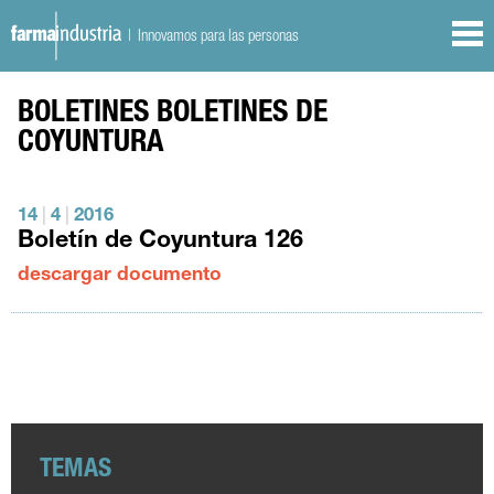
| Innovamos para las personas
BOLETINES
BOLETINES DE
COYUNTURA
14
|
4
|
2016
Boletín de Coyuntura 126
descargar documento
TEMAS