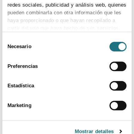
redes sociales, publicidad y análisis web, quienes
pueden combinarla con otra información que les
haya proporcionado o que hayan recopilado a
partir del uso que haya hecho de sus servicios.
Selección
Para más información puede acceder a nuestra
Necesario
de
política de cookies
.
consentimiento
Preferencias
Estadística
BANCO DE IMÁGENES
Marketing
CONTACTO PRENSA
TELF.
Mostrar detalles
915 159 350