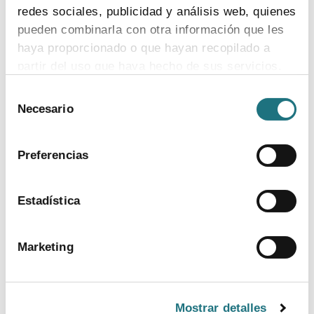
redes sociales, publicidad y análisis web, quienes
pueden combinarla con otra información que les
haya proporcionado o que hayan recopilado a
partir del uso que haya hecho de sus servicios.
Selección
Para más información puede acceder a nuestra
Necesario
de
política de cookies
.
consentimiento
Preferencias
Estadística
BANCO DE IMÁGENES
Marketing
CONTACTO PRENSA
TELF.
Mostrar detalles
915 159 350