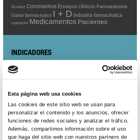
Coronavirus
Ensayos clínicos
Farmaindustria
Acceso
I + D
Industria farmacéutica
Gasto farmacéutico
Medicamentos
Pacientes
Legislación
INDICADORES
El valor estratégico de la industria
farmacéutica (2024)
ver más
Esta página web usa cookies
Las cookies de este sitio web se usan para
personalizar el contenido y los anuncios, ofrecer
Encuesta de empleo en la industria
funciones de redes sociales y analizar el tráfico.
farmacéutica (2023)
Además, compartimos información sobre el uso
que haga del sitio web con nuestros partners de
ver más