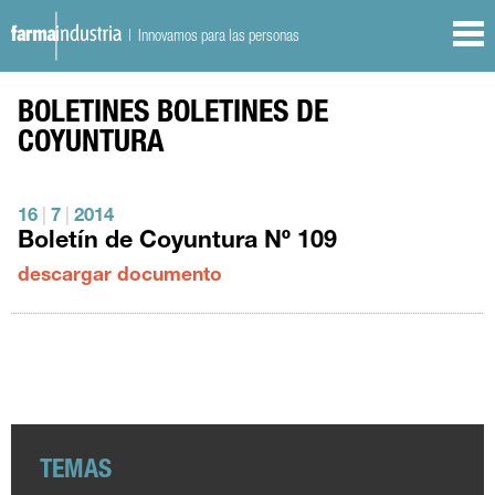
| Innovamos para las personas
BOLETINES
BOLETINES DE
COYUNTURA
16
|
7
|
2014
Boletín de Coyuntura Nº 109
descargar documento
TEMAS