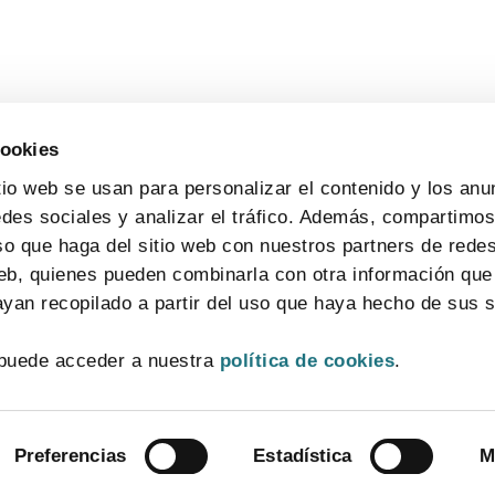
cookies
tio web se usan para personalizar el contenido y los anu
edes sociales y analizar el tráfico. Además, compartimo
so que haga del sitio web con nuestros partners de redes
web, quienes pueden combinarla con otra información que
yan recopilado a partir del uso que haya hecho de sus s
CONTACTO
MAPA WEB
AVISO LEGAL
POLÍTICA DE PRIVACIDAD
puede acceder a nuestra
política de cookies
.
POLÍTICA DE COOKIES
SISTEMA INTERNO DE INFORMACIÓN
© 2026 FarmaIndustria Todos los derechos reservados
Preferencias
Estadística
M