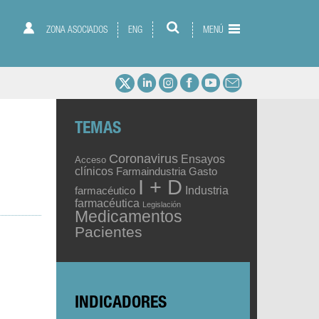
ZONA ASOCIADOS
ENG
MENÚ
TEMAS
Coronavirus
Ensayos
Acceso
clínicos
Gasto
Farmaindustria
I + D
Industria
farmacéutico
farmacéutica
Legislación
Medicamentos
Pacientes
INDICADORES