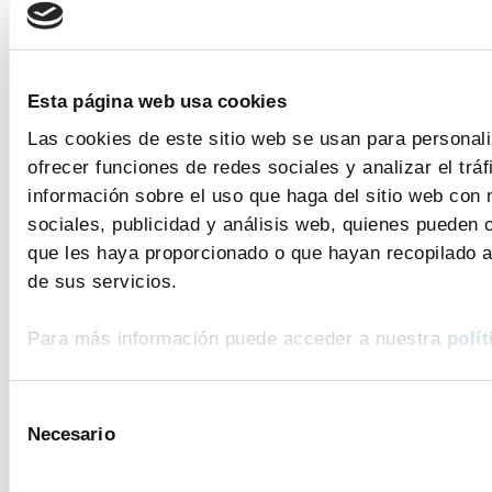
TEMAS
Esta página web usa cookies
Coronavirus
Ensayos clínicos
Las cookies de este sitio web se usan para personali
Farmaindustria
Acceso
I + D
ofrecer funciones de redes sociales y analizar el tr
Industria farmacéutica
Gasto farmacéutico
Medicamentos
Pacientes
información sobre el uso que haga del sitio web con 
Legislación
sociales, publicidad y análisis web, quienes pueden 
que les haya proporcionado o que hayan recopilado a
de sus servicios.
INDICADORES
Para más información puede acceder a nuestra
polít
El valor estratégico de la industria
farmacéutica (2024)
Selección
ver más
Necesario
de
consentimiento