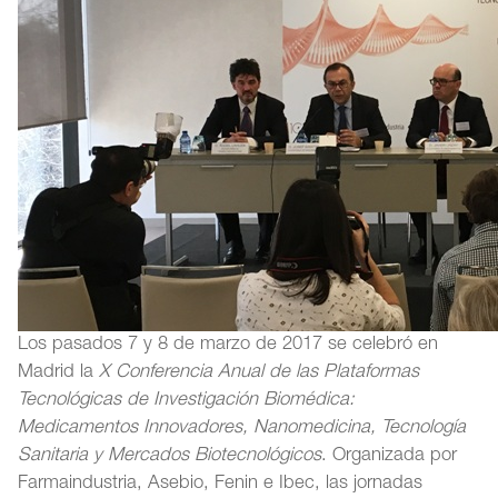
Los pasados 7 y 8 de marzo de 2017 se celebró en
Madrid la
X Conferencia Anual de las Plataformas
Tecnológicas de Investigación Biomédica:
Medicamentos Innovadores, Nanomedicina, Tecnología
Sanitaria y Mercados Biotecnológicos
. Organizada por
Farmaindustria, Asebio, Fenin e Ibec, las jornadas