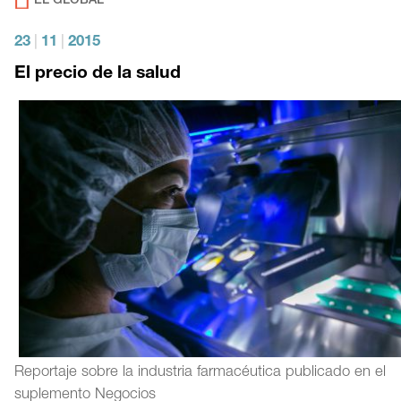
EL GLOBAL
23
|
11
|
2015
El precio de la salud
Reportaje sobre la industria farmacéutica publicado en el
suplemento Negocios