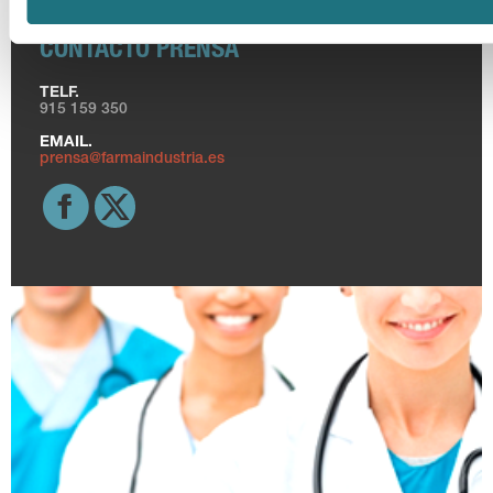
CONTACTO PRENSA
TELF.
915 159 350
EMAIL.
prensa@farmaindustria.es