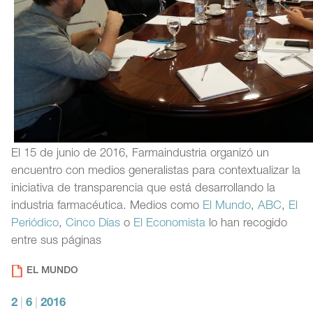
El 15 de junio de 2016, Farmaindustria organizó un
encuentro con medios generalistas para contextualizar la
iniciativa de transparencia que está desarrollando la
industria farmacéutica. Medios como
El Mundo
,
ABC
,
El
Periódico
,
Cinco Días
o
El Economista
lo han recogido
entre sus páginas
EL MUNDO
2
|
6
|
2016