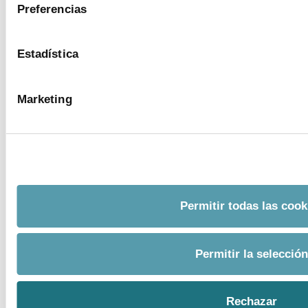
Preferencias
Encuesta de empleo en la industria
farmacéutica (2023)
Estadística
ver más
Marketing
Permitir todas las cook
Permitir la selección
BANCO DE IMÁGENES
Rechazar