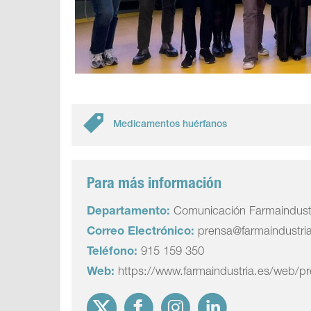
Medicamentos huérfanos
Para más información
Departamento:
Comunicación Farmaindust
Correo Electrónico:
prensa@farmaindustri
Teléfono:
915 159 350
Web:
https://www.farmaindustria.es/web/p