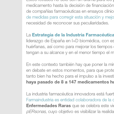
Estos retrasos no solo son un drama para los p
medicamento hasta la decisión de financiació
de compañías farmacéuticas en ensayos clínic
de medidas para corregir esta situación y mej
necesidad de reconocer sus peculiaridades.
La
Estrategia de la Industria Farmacéuti
liderazgo de España en I+D biomédica, con espe
huérfanas, así como para mejorar los tiempos
tengan a su alcance y en el menor tiempo el m
En este contexto también hay que poner la mi
en debate en estos momentos, para que protej
tanto bien ha hecho para el impulso a la inve
haya pasado de 8 a 147 medicamentos h
La industria farmacéutica innovadora está f
Farmaindustria es entidad colaboradora de la
Enfermedades Raras
que se celebra este vi
pERsonas
, cuyo objetivo es visibilizar la rea