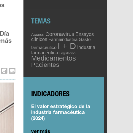
es
TEMAS
Coronavirus
 Día
Ensayos
Acceso
clínicos
Gasto
Farmaindustria
 más
I + D
Industria
farmacéutico
farmacéutica
Legislación
Medicamentos
Pacientes
INDICADORES
El valor estratégico de la
industria farmacéutica
(2024)
ver más