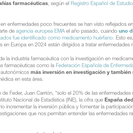
ñías farmacéuticas
, según el
Registro Español de Estudi
 en enfermedades poco frecuentes se han visto reflejados en
arte de
agencia europea EMA
el año pasado, cuando
uno d
zados fue identificado como medicamento huérfano
. Esto es
 en Europa en 2024 están dirigidos a tratar enfermedades r
 la industria farmacéutica con la investigación en medicam
ías farmacéuticas como la
Federación Española de Enfermed
 y autonómicos
más inversión en investigación y también
médica en esta área.
de Feder, Juan Carrión, “solo el 20% de las enfermedades 
ituto Nacional de Estadística (INE), la cifra que
España ded
o incrementar la inversión pública y fomentar la participació
vestigaciones que nos permitan entender las enfermedades ra