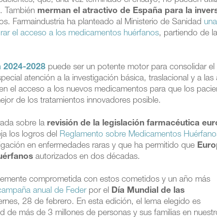
acientes, que, una vez terminado el ensayo, no pueden utiliz
n. También
merman el atractivo de España para la inver
os. Farmaindustria ha planteado al Ministerio de Sanidad
una
orar el acceso a los medicamentos huérfanos
, partiendo de l
ca 2024-2028
puede ser un potente motor para consolidar el
cial atención a la investigación básica, traslacional y a las
 en el acceso a los nuevos medicamentos para que los pacie
ejor de los tratamientos innovadores posible.
rada sobre la
revisión de la legislación farmacéutica eu
a los logros del
Reglamento sobre Medicamentos Huérfano
stigación en enfermedades raras y que ha permitido que
Euro
uérfanos
autorizados en dos décadas.
uertemente comprometida con estos cometidos y un año más
 campaña anual de Feder
por el
Día Mundial de las
ernes, 28 de febrero. En esta edición, el lema elegido es
lidad de más de 3 millones de personas y sus familias en nuestr