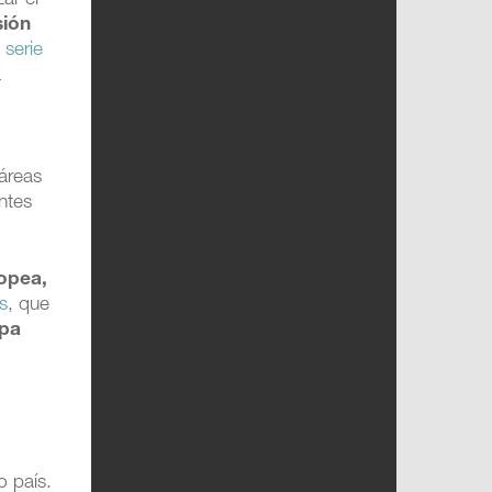
ar el
sión
 serie
a
 áreas
ntes
ropea,
s
, que
pa
o país.