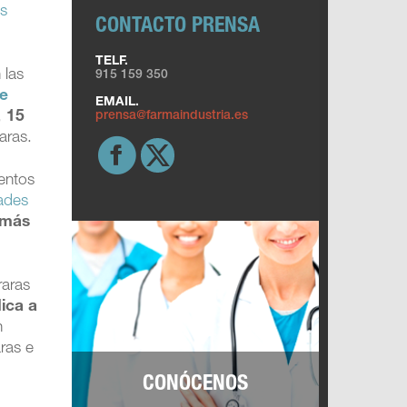
os
CONTACTO PRENSA
TELF.
 las
915 159 350
e
EMAIL.
prensa@farmaindustria.es
,
15
aras.
entos
ades
 más
raras
ica a
n
ras e
CONÓCENOS