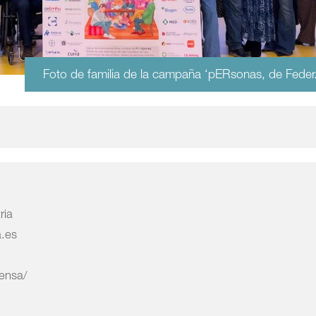
Foto de familia de la campaña ‘pERsonas, de Feder
ria
a.es
rensa/