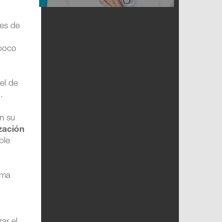
res de
 poco
el de
d
.
n su
zación
ble
ema
o