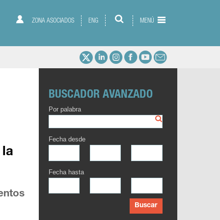
ZONA ASOCIADOS
ENG
MENÚ
BUSCADOR AVANZADO
Por palabra
Fecha desde
 la
Fecha hasta
entos
Buscar