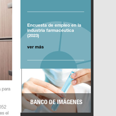
Encuesta de empleo en la
industria farmacéutica
(2023)
ver más
a para
BANCO DE IMÁGENES
.052
es el