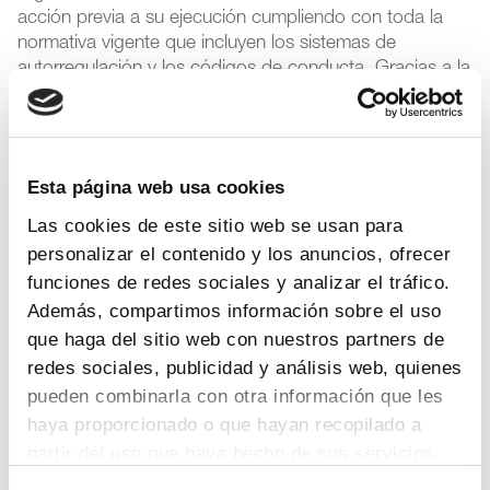
acción previa a su ejecución cumpliendo con toda la
normativa vigente que incluyen los sistemas de
autorregulación y los códigos de conducta. Gracias a la
prevención y a la transparencia que el sistema de
autorregulación exige, se puede acreditar que los
laboratorios farmacéuticos miembros de Farmaindustria
están comprometidos con las buenas prácticas en sus
Esta página web usa cookies
interrelaciones con sus principales grupos de interés.
Las cookies de este sitio web se usan para
personalizar el contenido y los anuncios, ofrecer
Autorregulación
funciones de redes sociales y analizar el tráfico.
Además, compartimos información sobre el uso
que haga del sitio web con nuestros partners de
Para más información
redes sociales, publicidad y análisis web, quienes
pueden combinarla con otra información que les
Departamento:
Comunicación Farmaindustria
haya proporcionado o que hayan recopilado a
Correo Electrónico:
prensa@farmaindustria.es
partir del uso que haya hecho de sus servicios.
Teléfono:
915 159 350