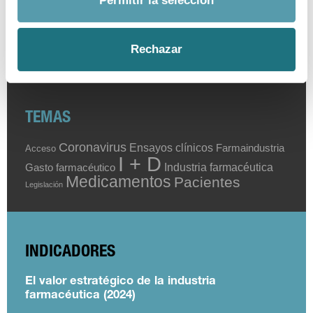
Permitir la selección
Rechazar
Buscar
TEMAS
Coronavirus
Ensayos clínicos
Farmaindustria
Acceso
I + D
Industria farmacéutica
Gasto farmacéutico
Medicamentos
Pacientes
Legislación
INDICADORES
El valor estratégico de la industria
farmacéutica (2024)