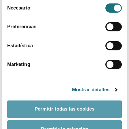
Selección
Web:
https://www.farmaindustria.es/web/prensa/
Para más información puede acceder a nuestra
Necesario
de
política de cookies
.
consentimiento
Preferencias
Estadística
Marketing
BUSCADOR AVANZADO
Mostrar detalles
Por palabra
Permitir todas las cookies
Fecha desde
Fecha hasta