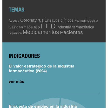
TEMAS
Coronavirus
Ensayos clínicos
Farmaindustria
Acceso
I + D
Industria farmacéutica
Gasto farmacéutico
Medicamentos
Pacientes
Legislación
INDICADORES
El valor estratégico de la industria
farmacéutica (2024)
ver más
Encuesta de empleo en la industria