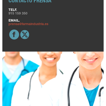
CONTACTO PRENSA
TELF.
915 159 350
EMAIL.
prensa@farmaindustria.es