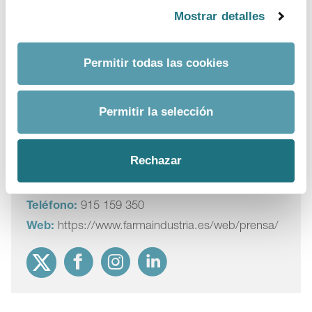
pocos.
Mostrar detalles
Permitir todas las cookies
Medicamentos huérfanos
Permitir la selección
Para más información
Rechazar
Departamento:
Comunicación Farmaindustria
Correo Electrónico:
prensa@farmaindustria.es
Teléfono:
915 159 350
Web:
https://www.farmaindustria.es/web/prensa/