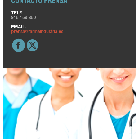
CONTACTO PRENSA
TELF.
915 159 350
EMAIL.
prensa@farmaindustria.es