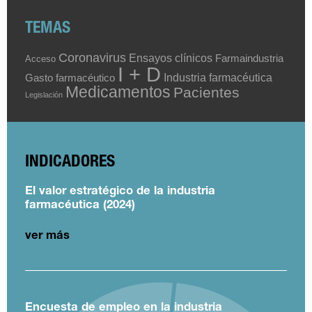
TEMAS
Coronavirus
Ensayos clínicos
Farmaindustria
Acceso
I + D
Industria farmacéutica
Gasto farmacéutico
Medicamentos
Pacientes
Legislación
INDICADORES
El valor estratégico de la industria
farmacéutica (2024)
ver más
Encuesta de empleo en la industria