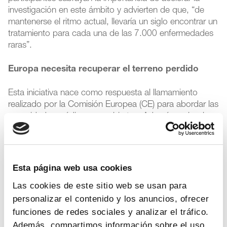
investigación en este ámbito y advierten de que, “de
mantenerse el ritmo actual, llevaría un siglo encontrar un
tratamiento para cada una de las 7.000 enfermedades
raras”.
Europa necesita recuperar el terreno perdido
Esta iniciativa nace como respuesta al llamamiento
realizado por la Comisión Europea (CE) para abordar las
necesidades médicas no cubiertas. Además, sobre la
creencia de que la brecha entre la capacidad científica
y traslacional de las enfermedades raras no puede ser
abordada de forma aislada, sino que necesita
soluciones políticas globales
, desde el diagnóstico
Esta página web usa cookies
al acceso a los nuevos medicamentos.
Las cookies de este sitio web se usan para
personalizar el contenido y los anuncios, ofrecer
Para asegurar el éxito de la alianza, los participantes
defienden que el continente necesita un ecosistema
funciones de redes sociales y analizar el tráfico.
sólido para la innovación, que esté respaldado por un
Además, compartimos información sobre el uso