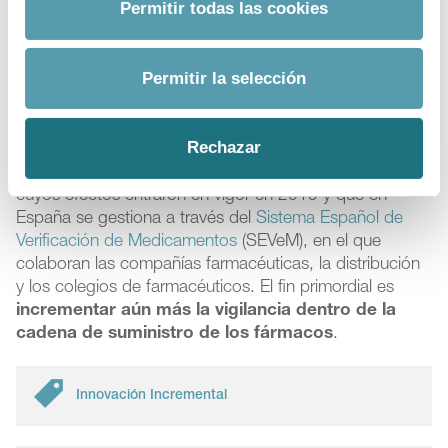
Permitir todas las cookies
adversas de los medicamentos
, la revisión periódica
de la evidencia científica o la comunicación inmediata a
las autoridades sanitarias de cualquier cambio en el
Permitir la selección
balance beneficio-riesgo del fármaco, entre otras
muchas medidas de control.
Rechazar
La lucha contra la falsificación, por otro lado, ha
recibido un impulso con la iniciativa legislativa europea
cuyos efectos entraron en vigor en 2019 y que en
España se gestiona a través del
Sistema Español de
Verificación de Medicamentos
(SEVeM), en el que
colaboran las compañías farmacéuticas, la distribución
y los colegios de farmacéuticos. El fin primordial es
incrementar aún más la vigilancia dentro de la
cadena de suministro de los fármacos
.
Innovación Incremental