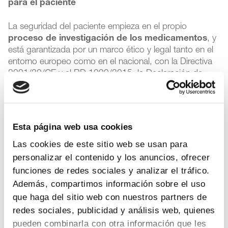
para el paciente
La seguridad del paciente empieza en el propio
proceso de investigación de los medicamentos
, y
está garantizada por un marco ético y legal tanto en el
entorno europeo como en el nacional, con la Directiva
2001/20/CE y el RD 1090/2015, la Declaración de
Helsinki sobre investigación médica en seres humanos,
la Guía Internacional de Buena Práctica Clínica o la
Iniciativa Mundial sobre la Seguridad de las Vacunas
(GVSI).
Esta página web usa cookies
Las cookies de este sitio web se usan para
Asimismo, el fomento de la
participación del
paciente en todo el proceso de I+D de los
personalizar el contenido y los anuncios, ofrecer
medicamentos
también está contribuyendo de
funciones de redes sociales y analizar el tráfico.
manera significativa a elevar los estándares de
Además, compartimos información sobre el uso
seguridad. De hecho, Farmaindustria impulsaba el año
que haga del sitio web con nuestros partners de
pasado, en colaboración con organizaciones de
redes sociales, publicidad y análisis web, quienes
pacientes y compañías farmacéuticas,
una guía de
pueden combinarla con otra información que les
recomendaciones para reforzar la participación de los