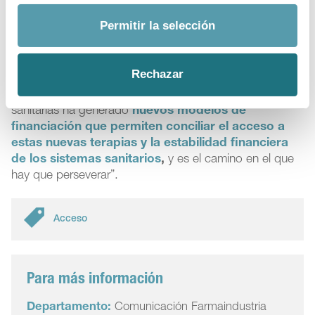
medicamento llegue al paciente”, indica.
Permitir la selección
En esta línea insistía hace unos meses en una
conferencia la directora del Departamento de Acceso
Rechazar
de Farmaindustria, Isabel Pineros: “La colaboración
entre industria farmacéutica y administraciones
sanitarias ha generado
nuevos modelos de
financiación que permiten conciliar el acceso a
estas nuevas terapias y la estabilidad financiera
de los sistemas sanitarios
,
y es el camino en el que
hay que perseverar”.
Acceso
Para más información
Departamento:
Comunicación Farmaindustria