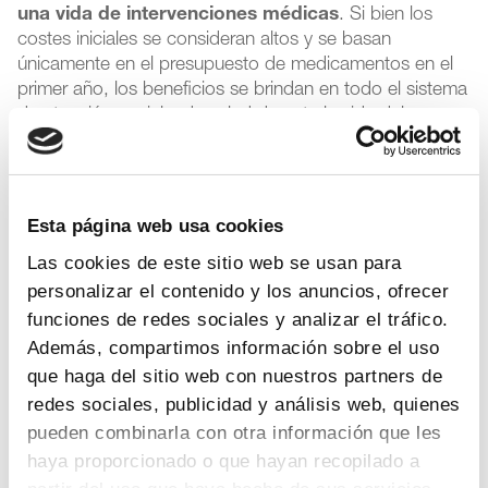
una vida de intervenciones médicas
. Si bien los
costes iniciales se consideran altos y se basan
únicamente en el presupuesto de medicamentos en el
primer año, los beneficios se brindan en todo el sistema
de atención social y de salud durante la vida del
paciente”, aseguran desde la patronal europea.
Pago basado en resultados
Esta página web usa cookies
Entre otras recomendaciones, los miembros de Efpia
Las cookies de este sitio web se usan para
proponen utilizar modelos de pago innovadores
personalizar el contenido y los anuncios, ofrecer
basados
en la medición de resultados
; incluir a los
pacientes y a los profesionales sanitarios durante el
funciones de redes sociales y analizar el tráfico.
proceso de evaluación, y llevar a cabo una recogida
Además, compartimos información sobre el uso
eficiente de datos en la práctica clínica habitual o
que haga del sitio web con nuestros partners de
recogidos de la experiencia del paciente que permitan
redes sociales, publicidad y análisis web, quienes
confirmar la eficacia de los medicamentos y por tanto
pueden combinarla con otra información que les
eliminar la incertidumbre que existía previa a la
haya proporcionado o que hayan recopilado a
financiación (
Real World Evidence
, en inglés).