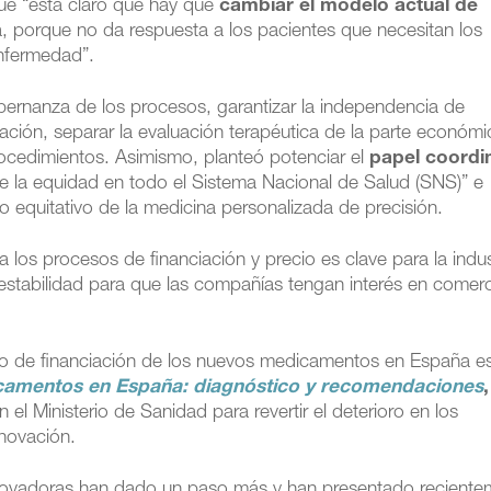
que “está claro que hay que
cambiar el modelo actual de
 porque no da respuesta a los pacientes que necesitan los
nfermedad”.
bernanza de los procesos, garantizar la independencia de
iación, separar la evaluación terapéutica de la parte económi
 procedimientos. Asimismo, planteó potenciar el
papel coordi
 la equidad en todo el Sistema Nacional de Salud (SNS)” e
lo equitativo de la medicina personalizada de precisión.
a los procesos de financiación y precio es clave para la indus
stabilidad para que las compañías tengan interés en comerci
lo de financiación de los nuevos medicamentos en España e
icamentos en España: diagnóstico y recomendaciones
,
el Ministerio de Sanidad para revertir el deterioro en los
nnovación.
innovadoras han dado un paso más y han presentado recient