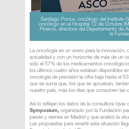
Santiago Ponce, oncólogo del Institute 
oncólogo en el Hospital 12 de Octubre (Mad
Pineros, directora del Departamento de A
la Funda
La oncología es un vivero para la innovación,
actualidad y con un horizonte de más de un c
sólo el 57% de los medicamentos oncológico
los últimos cuatro años estaban disponibles e
oncología de precisión la cifra baja hasta el 
que se suma que, los que se aprueban, tard
nuestro país, más los días que consumen las
Así lo reflejan los datos de la consultora Iqvi
Symposium,
organizado por la Fundación par
jueves y viernes en Madrid y que analizó la sit
Las propuestas para revertir esta situación l