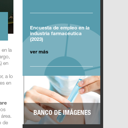
Encuesta de empleo en la
industria farmacéutica
(2023)
 en la
ver más
argo,
) en
r, a lo
les en
are
dos
BANCO DE IMÁGENES
 área.
o de