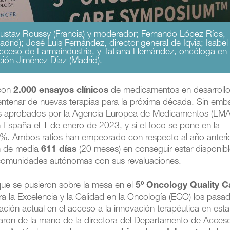
Gustav Roussy (Francia) y moderador; Fernando López Ríos,
rid); José Luis Fernández, director general de Iqvia; Isabel
cceso de Farmaindustria, y Tatiana Hernández, oncóloga en
ción Jiménez Díaz (Madrid).
 con
2.000 ensayos clínicos
de medicamentos en desarrollo
entenar de nuevas terapias para la próxima década. Sin emb
s aprobados por la Agencia Europea de Medicamentos (EMA
n España el 1 de enero de 2023, y si el foco se pone en la
53%. Ambos ratios han empeorado con respecto al año anterio
an de media
611 días
(20 meses) en conseguir estar disponib
 comunidades autónomas con sus revaluaciones.
a que se pusieron sobre la mesa en el
5º Oncology Quality C
a la Excelencia y la Calidad en la Oncología (ECO) los pasa
uación actual en el acceso a la innovación terapéutica en esta
legaron de la mano de la directora del Departamento de Acces