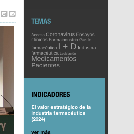
TEMAS
Coronavirus
Ensayos
Acceso
clínicos
Gasto
Farmaindustria
I + D
Industria
farmacéutico
farmacéutica
Legislación
Medicamentos
Pacientes
INDICADORES
El valor estratégico de la
industria farmacéutica
(2024)
ver más