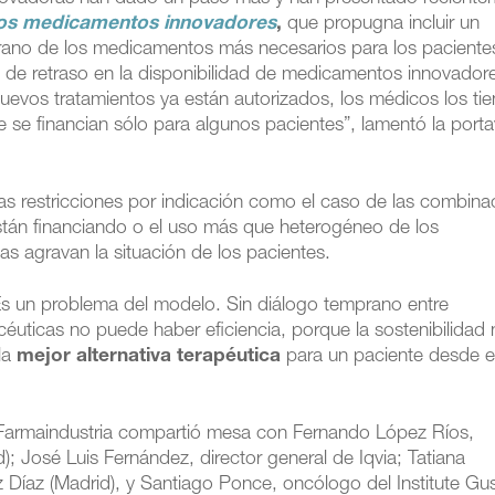
los medicamentos innovadores
,
que propugna incluir un
rano de los medicamentos más necesarios para los paciente
de retraso en la disponibilidad de medicamentos innovador
evos tratamientos ya están autorizados, los médicos los ti
e se financian sólo para algunos pacientes”, lamentó la port
tas restricciones por indicación como el caso de las combina
án financiando o el uso más que heterogéneo de los
 agravan la situación de los pacientes.
Es un problema del modelo. Sin diálogo temprano entre
éuticas no puede haber eficiencia, porque la sostenibilidad
 la
mejor alternativa terapéutica
para un paciente desde e
Farmaindustria compartió mesa con Fernando López Ríos,
; José Luis Fernández, director general de Iqvia; Tatiana
Díaz (Madrid), y Santiago Ponce, oncólogo del Institute Gu