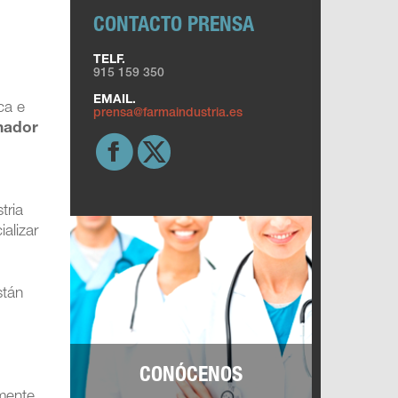
CONTACTO PRENSA
TELF.
915 159 350
EMAIL.
ca e
prensa@farmaindustria.es
nador
tria
alizar
stán
CONÓCENOS
emente