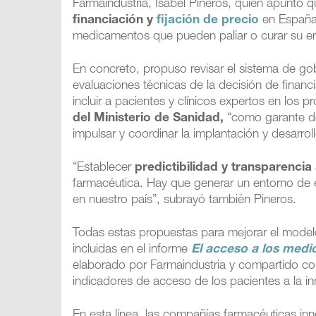
Farmaindustria, Isabel Pineros, quien apuntó 
financiación y
fijación de precio
en España,
medicamentos que pueden paliar o curar su e
En concreto, propuso revisar el sistema de go
evaluaciones técnicas de la decisión de financ
incluir a pacientes y clínicos expertos en los
del Ministerio de Sanidad,
“como garante de
impulsar y coordinar la implantación y desarrol
“Establecer
predictibilidad y transparencia
farmacéutica. Hay que generar un entorno de e
en nuestro país”, subrayó también Pineros.
Todas estas propuestas para mejorar el mode
incluidas en el informe
El acceso a los med
elaborado por Farmaindustria y compartido con 
indicadores de acceso de los pacientes a la i
En esta línea, las compañías farmacéuticas 