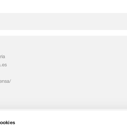
ria
a.es
rensa/
cookies