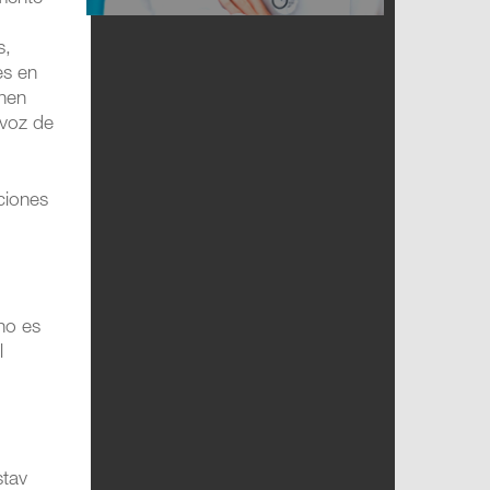
s,
es en
enen
avoz de
ciones
 no es
l
stav