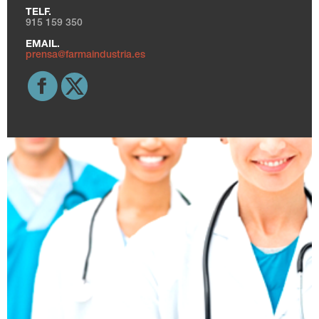
TELF.
915 159 350
EMAIL.
prensa@farmaindustria.es