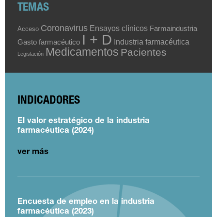
TEMAS
Coronavirus
Ensayos clínicos
Farmaindustria
Acceso
I + D
Industria farmacéutica
Gasto farmacéutico
Medicamentos
Pacientes
Legislación
INDICADORES
El valor estratégico de la industria
farmacéutica (2024)
ver más
Encuesta de empleo en la industria
farmacéutica (2023)