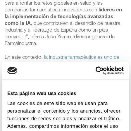
para afrontar los retos globales en salud y las
compañías farmacéuticas innovadoras son
líderes en
la implementación de tecnologías avanzadas
como la IA
, que contribuyen al desarrollo de nuestra
industria y al liderazgo de España como un país
innovador”, afirma Juan Yermo, director general de
Farmaindustria.
En este contexto,
la industria farmacéutica es uno de
los cuatro sectores identificados por Europa como
estratégicos
para garantizar la seguridad económica y
el liderazgo de la región, gracias al establecimiento de
una autonomía estratégica basada en plataformas de
innovación y producción de medicamentos.
Esta página web usa cookies
Las cookies de este sitio web se usan para
El objetivo de las compañías farmacéuticas es
personalizar el contenido y los anuncios, ofrecer
maximizar las oportunidades que abre la IA
para
funciones de redes sociales y analizar el tráfico.
que el sector siga siendo un aliado fundamental para el
desarrollo de sistemas sanitarios cada vez más
Además, compartimos información sobre el uso