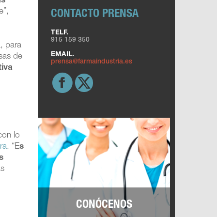
ás
e”,
CONTACTO PRENSA
TELF.
915 159 350
, para
EMAIL.
sas de
prensa@farmaindustria.es
tiva
con lo
ra
. “E
s
s
as
CONÓCENOS