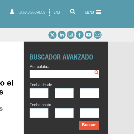
ZONA ASOCIADOS
ENG
MENÚ
BUSCADOR AVANZADO
Por palabra
o el
Fecha desde
s
Fecha hasta
s
Buscar