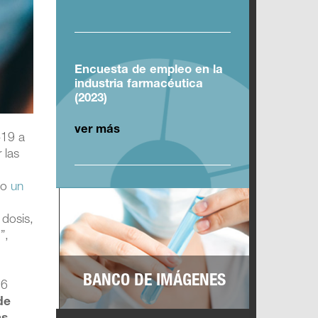
Encuesta de empleo en la
industria farmacéutica
(2023)
ver más
-19 a
 las
do
un
 dosis,
”,
BANCO DE IMÁGENES
26
de