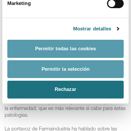
Además de ésta, Farmaindustria ha presentado
Marketing
recientemente una propuesta para mejorar el
acceso
temprano a medicamentos
que no pueden esperar y
cuyo beneficio es más relevante, una situación que se
da frecuentemente en este tipo de enfermedades. “Se
Mostrar detalles
trata de un procedimiento, en dos fases, que permite
disponer del medicamento en cuanto recibe la
autorización europea, con un proceso de financiación
Permitir todas las cookies
acelerado y, por tanto, que puedan llegar a los
pacientes que los necesitan en condiciones de equidad
para todo el SNS”, ha indicado la portavoz de
Permitir la selección
Farmaindustria.
Para todo ello es necesario una colaboración entre
Rechazar
todos los agentes: administración e industria, pero
también incluir a los pacientes y los clínicos expertos en
la enfermedad, que es más relevante si cabe para éstas
patologías.
La portavoz de Farmaindustria ha hablado sobre las