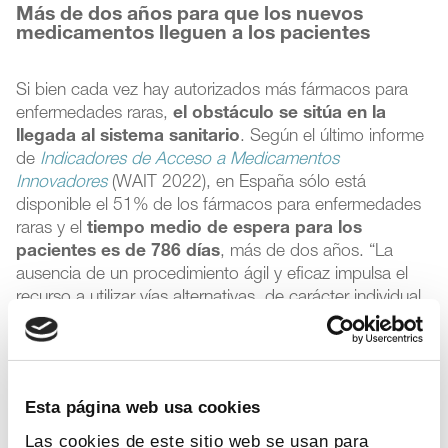
Más de dos años para que los nuevos
medicamentos lleguen a los pacientes
Si bien cada vez hay autorizados más fármacos para
enfermedades raras,
el obstáculo se sitúa en la
llegada al sistema sanitario
. Según el último informe
de
Indicadores de Acceso a Medicamentos
Innovadores
(WAIT 2022), en España sólo está
disponible el 51% de los fármacos para enfermedades
raras y el
tiempo medio de espera para los
pacientes es de 786 días
, más de dos años. “La
ausencia de un procedimiento ágil y eficaz impulsa el
recurso a utilizar vías alternativas, de carácter individual,
que no fueron diseñadas para este fin, como es el caso
de los medicamentos en situaciones especiales, lo cual
redunda en más incertidumbre y en ocasiones más
inequidad, incluso territorial”, ha apuntado Pineros.
Esta página web usa cookies
La directora de Acceso de Farmaindustria ha apuntado
Las cookies de este sitio web se usan para