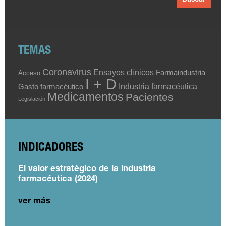
TEMAS
Coronavirus
Ensayos clínicos
Farmaindustria
Acceso
I + D
Industria farmacéutica
Gasto farmacéutico
Medicamentos
Pacientes
Legislación
INDICADORES
El valor estratégico de la industria
farmacéutica (2024)
ver más