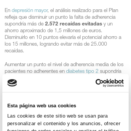
En
depresión mayor
, el análisis realizado para el Plan
refleja que disminuir un punto la falta de adherencia
supondría más de
2.572 recaídas evitadas
y un
ahorro aproximado de 1,5 millones de euros.
Disminuirlo en 10 puntos elevaría el potencial ahorro a
los 15 millones, logrando evitar más de 25.000
recaídas.
Aumentar un punto el nivel de adherencia media de los
pacientes no adherentes en
diabetes tipo 2
supondría
evitar más de 5.400 eventos
con un ahorro potencial
superior a los 38 millones de euros, que crece hasta los
367 millones de euros si el aumento en la adherencia
fuera de diez puntos.
Esta página web usa cookies
Casi la mitad de la población en prevención secundaria
Las cookies de este sitio web se usan para
tras
evento cardiovascular
en España no es adherente a
personalizar el contenido y los anuncios, ofrecer
su tratamiento. Reducir esa tasa en un punto supondría
funciones de redes sociales y analizar el tráfico.