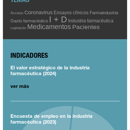
TEMAS
Coronavirus
Ensayos clínicos
Farmaindustria
Acceso
I + D
Industria farmacéutica
Gasto farmacéutico
Medicamentos
Pacientes
Legislación
INDICADORES
El valor estratégico de la industria
farmacéutica (2024)
ver más
Encuesta de empleo en la industria
farmacéutica (2023)