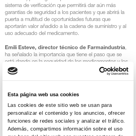
sistema de verificación que permitirá dar aún más
garantías de seguridad a los pacientes y que abrirá la
puerta a multitud de oportunidades futuras que
aportarán valor añadido a la cadena de suministro y al
uso adecuado del medicamento.
Emili Esteve, director técnico de Farmaindustria
,
ha señalado la importancia que tiene el paso que se
está dando en la seguridad de los medicamentos y los
consiguientes esfuerzos tecnológicos y económicos
que para la industria ha supuesto adaptar sus líneas de
envasado para poder diferenciar un envase de otro
mediante un identificador único que se carga en un
Esta página web usa cookies
repositorio antes de la comercialización del
medicamento.
Las cookies de este sitio web se usan para
personalizar el contenido y los anuncios, ofrecer
La nota de prensa de SEVeM está disponible en este
funciones de redes sociales y analizar el tráfico.
enlace
.
Además, compartimos información sobre el uso