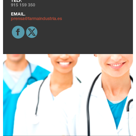
TELF.
915 159 350
EMAIL.
prensa@farmaindustria.es