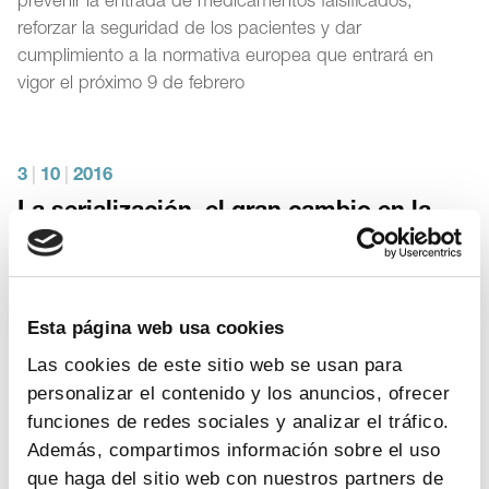
prevenir la entrada de medicamentos falsificados,
reforzar la seguridad de los pacientes y dar
cumplimiento a la normativa europea que entrará en
vigor el próximo 9 de febrero
3
|
10
|
2016
La serialización, el gran cambio en la
cadena del medicamento
Formato
PDF
- Tamaño
2 MB
descargar documento
Esta página web usa cookies
Las cookies de este sitio web se usan para
15
|
9
|
2014
personalizar el contenido y los anuncios, ofrecer
Acciones de EFPIA para evitar la
funciones de redes sociales y analizar el tráfico.
entrada de medicamentos falsificados
Además, compartimos información sobre el uso
en la cadena legítima de distribución.
que haga del sitio web con nuestros partners de
NOTA DE PRENSA