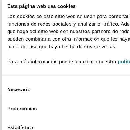
Esta página web usa cookies
Las cookies de este sitio web se usan para personali
funciones de redes sociales y analizar el tráfico. A
que haga del sitio web con nuestros partners de rede
pueden combinarla con otra información que les haya
partir del uso que haya hecho de sus servicios.
CONÓCENOS
Para más información puede acceder a nuestra
polít
Selección
Necesario
de
consentimiento
Preferencias
CONTACTO
MAPA WEB
AVISO LEGAL
POLÍTICA DE PRIVACIDAD
Estadística