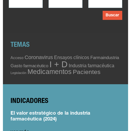
Buscar
TEMAS
Coronavirus
Ensayos clínicos
Farmaindustria
Acceso
I + D
Industria farmacéutica
Gasto farmacéutico
Medicamentos
Pacientes
Legislación
INDICADORES
El valor estratégico de la industria
farmacéutica (2024)