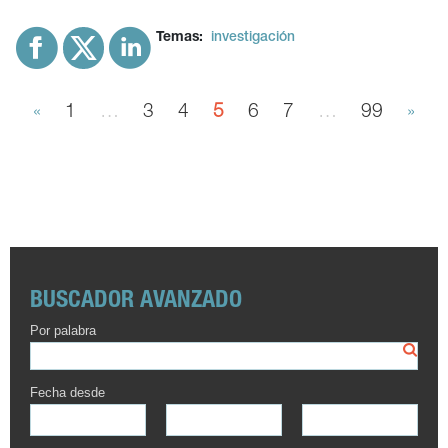
Temas:
investigación
«
1
…
3
4
5
6
7
…
99
»
BUSCADOR AVANZADO
Por palabra
Fecha desde