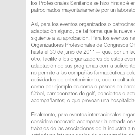
los Profesionales Sanitarios se hizo hincapié e
patrocinados mayoritariamente por un laborato
Así, para los eventos organizados o patrocina
adaptación alguno, de tal forma que la nueva ve
siguiente a su aprobación. Para los eventos na
Organizadores Profesionales de Congresos OPC
hasta el 30 de junio de 2011— que, por un lad
otro, facilite a los organizadores de estos eve
adaptación de sus programas con la suficient
no permite a las compañías farmacéuticas col
actividades de entretenimiento, ocio o cultur
como por ejemplo cruceros o paseos en barco, 
fútbol, campeonatos de golf, conciertos o actu
acompañantes; o que prevean una hospitalidad 
Finalmente, para eventos internacionales organ
considera necesario acompasar la entrada en vi
trabajos de las asociaciones de la industria a n