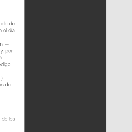
iodo de
e el día
ión —
y, por
a
ódigo
1)
os de
 de los