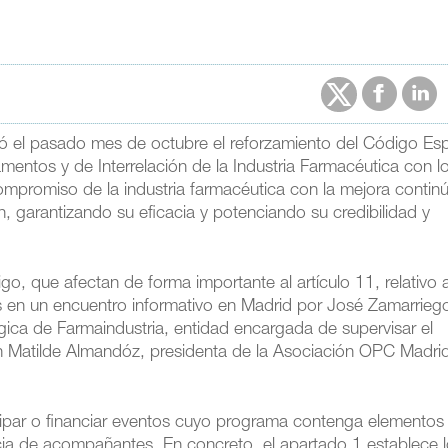
ó el pasado mes de octubre el reforzamiento del Código Es
ntos y de Interrelación de la Industria Farmacéutica con l
ompromiso de la industria farmacéutica con la mejora contin
, garantizando su eficacia y potenciando su credibilidad y
o, que afectan de forma importante al artículo 11, relativo 
s en un encuentro informativo en Madrid por José Zamarrieg
gica de Farmaindustria, entidad encargada de supervisar el
 Matilde Almandóz, presidenta de la Asociación OPC Madrid
ticipar o financiar eventos cuyo programa contenga elementos
ncia de acompañantes. En concreto, el apartado 1 establece 