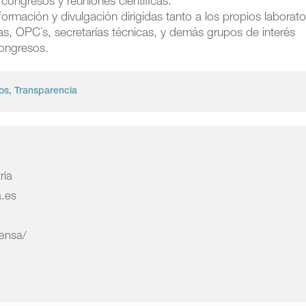
congresos y reuniones científicas.
nformación y divulgación dirigidas tanto a los propios laborato
as, OPC´s, secretarías técnicas, y demás grupos de interés
congresos.
os
,
Transparencia
ria
a.es
rensa/