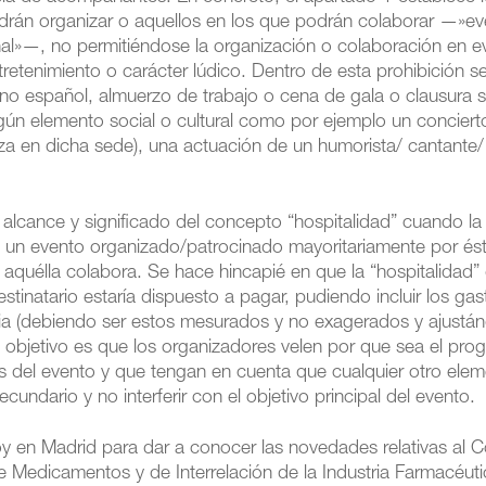
odrán organizar o aquellos en los que podrán colaborar —»e
onal»—, no permitiéndose la organización o colaboración en 
etenimiento o carácter lúdico. Dentro de esta prohibición s
vino español, almuerzo de trabajo o cena de gala o clausura 
gún elemento social o cultural como por ejemplo un conciert
aliza en dicha sede), una actuación de un humorista/ cantante
, alcance y significado del concepto “hospitalidad” cuando l
 un evento organizado/patrocinado mayoritariamente por és
 aquélla colabora. Se hace hincapié en que la “hospitalidad”
stinatario estaría dispuesto a pagar, pudiendo incluir los gas
ncia (debiendo ser estos mesurados y no exagerados y ajustá
 El objetivo es que los organizadores velen por que sea el pr
erés del evento y que tengan en cuenta que cualquier otro ele
ecundario y no interferir con el objetivo principal del evento.
y en Madrid para dar a conocer las novedades relativas al 
Medicamentos y de Interrelación de la Industria Farmacéut