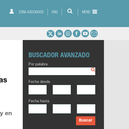
ZONA ASOCIADOS
ENG
MENÚ
BUSCADOR AVANZADO
Por palabra
as
Fecha desde
Fecha hasta
y en
Buscar