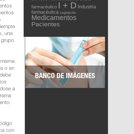
I + D
ventos
Industria
farmacéutico
farmacéutica
eventos
Legislación
Medicamentos
e
Pacientes
siempre
o, una
/ grupo
a misma
ta o en
BANCO DE IMÁGENES
 debe
tos
ndose a
ograma
mento
Código
ica con