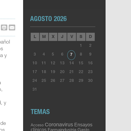
AGOSTO 2026
L
M
X
J
V
S
D
pañol
1
2
os
3
4
5
6
8
9
7
úa y
10
11
12
13
14
15
16
17
18
19
20
21
22
23
24
25
26
27
28
29
30
a
o,
31
, y
TEMAS
 de
Coronavirus
Ensayos
Acceso
clínicos
Gasto
Farmaindustria
los