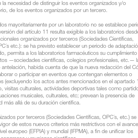
n la necesidad de distinguir los eventos organizados y/o
rio, de los eventos organizados por un tercero.
dos mayoritariamente por un laboratorio no se establece per
rsión del artículo 11 resulta exigible a los laboratorios desd
cionales organizados por terceros (Sociedades Científicas,
´s etc.): se ha previsto establecer un periodo de adaptac
o, permita a los laboratorios farmacéuticos su cumplimiento 
ntos —sociedades científicas, colegios profesionales, etc.— l
e antelación, habida cuenta de que la nueva redacción del C
aborar o participar en eventos que contengan elementos o
ales (excluyendo los actos antes mencionados en el apartado 
visitas culturales, actividades deportivas tales como partid
aciones musicales, culturales, etc; prevean la presencia de
más allá de su duración científica.
izados por terceros (Sociedades Científicas, OPC´s, etc.) se
gor de estos nuevos criterios más restrictivos con el avance
ivel europeo (EFPIA) y mundial (IFPMA), a fin de unificar los