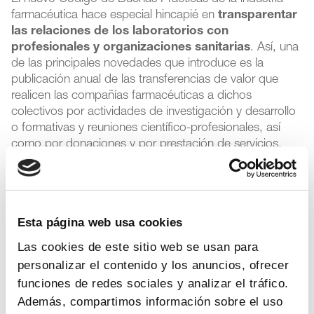
farmacéutica hace especial hincapié en
transparentar
las relaciones de los laboratorios con
profesionales y organizaciones sanitarias
. Así, una
de las principales novedades que introduce es la
publicación anual de las transferencias de valor que
realicen las compañías farmacéuticas a dichos
colectivos por actividades de investigación y desarrollo
o formativas y reuniones científico-profesionales, así
como por donaciones y por prestación de servicios.
Con esta iniciativa, cuya envergadura y alcance no tiene
precedente a nivel español, se quiere reforzar y
potenciar la confianza en el sector sanitario y en la
Esta página web usa cookies
colaboración entre la industria farmacéutica y los
profesionales sanitarios, imprescindible para garantizar
Las cookies de este sitio web se usan para
una asistencia sanitaria de calidad. De ella se
personalizar el contenido y los anuncios, ofrecer
beneficiarán las propias compañías, los pacientes y la
funciones de redes sociales y analizar el tráfico.
sociedad.
Además, compartimos información sobre el uso