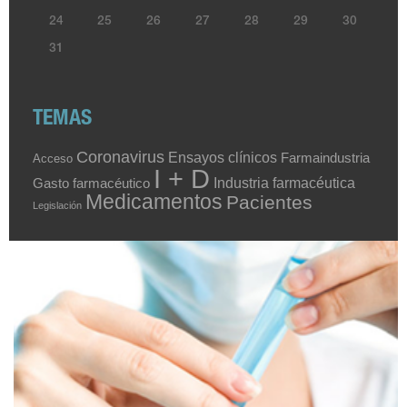
24
25
26
27
28
29
30
31
TEMAS
Coronavirus
Ensayos clínicos
Farmaindustria
Acceso
I + D
Industria farmacéutica
Gasto farmacéutico
Medicamentos
Pacientes
Legislación