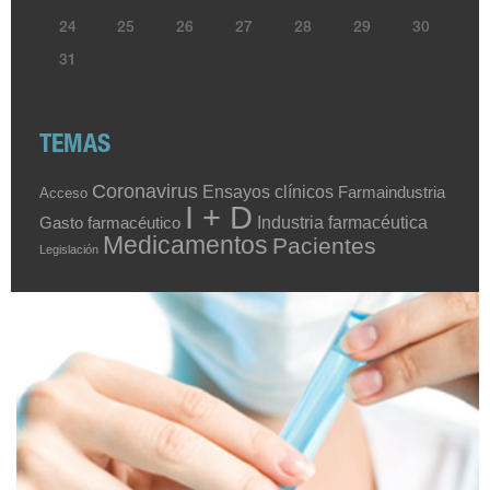
24
25
26
27
28
29
30
31
TEMAS
Coronavirus
Ensayos clínicos
Farmaindustria
Acceso
I + D
Industria farmacéutica
Gasto farmacéutico
Medicamentos
Pacientes
Legislación