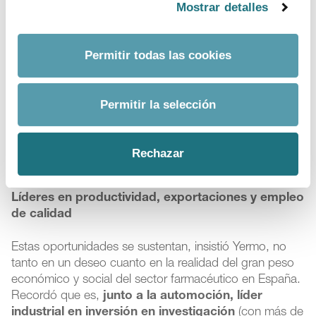
donde no se produjeron desabastecimientos de
Mostrar detalles
medicamentos, mostró la gran capacidad industrial de
nuestro sector. Sin embargo, advirtió, el complejo
contexto económico y geopolítico actual afecta
Permitir todas las cookies
duramente a la producción, sobre todo a
medicamentos con márgenes muy estrechos. “La
competencia de otros países, en particular de las
Permitir la selección
grandes economías emergentes, aumenta, pero en
España tenemos las bases apropiadas para
convertirnos en un gran
hub
de producción de
Rechazar
medicamentos en Europa”, aseguró.
Líderes en productividad, exportaciones y empleo
de calidad
Estas oportunidades se sustentan, insistió Yermo, no
tanto en un deseo cuanto en la realidad del gran peso
económico y social del sector farmacéutico en España.
Recordó que es,
junto a la automoción, líder
industrial en inversión en investigación
(con más de