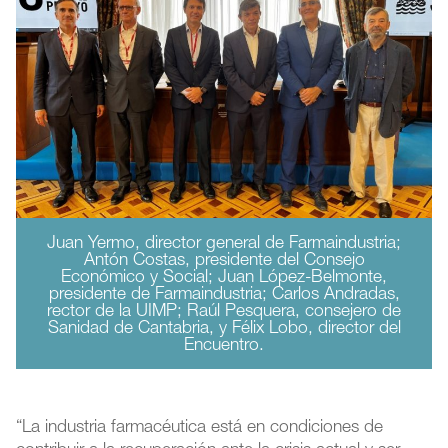
Juan Yermo, director general de Farmaindustria;
Antón Costas, presidente del Consejo
Económico y Social; Juan López-Belmonte,
presidente de Farmaindustria; Carlos Andradas,
rector de la UIMP; Raúl Pesquera, consejero de
Sanidad de Cantabria, y Félix Lobo, director del
Encuentro.
“La industria farmacéutica está en condiciones de