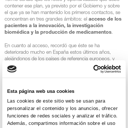
contener ese plan, ya previsto por el Gobierno y sobre
el que ya se han mantenido los primeros contactos, se
concentran en tres grandes ámbitos: el
acceso de los
pacientes a la innovación, la investigación
biomédica y la producción de medicamentos
.
En cuanto al acceso, recordó que éste se ha
deteriorado mucho en España estos últimos años,
alejándonos de los países de referencia europeos, y
recordó que
Farmaindustria
ha presentado una
batería de propuestas
a la Administración
para
conseguir mejorar las tasas de acceso de los pacientes
a los nuevos medicamentos, las nuevas terapias y a la
Esta página web usa cookies
innovación incremental.
Las cookies de este sitio web se usan para
En esta línea, insistió en la cualidad de inversión -y no
personalizar el contenido y los anuncios, ofrecer
tanto gasto- de los medicamentos, y por tanto de su
funciones de redes sociales y analizar el tráfico.
contribución a la eficiencia: “Aumentan la esperanza y la
Además, compartimos información sobre el uso
calidad de vida -explicó Yermo-, mejoran la