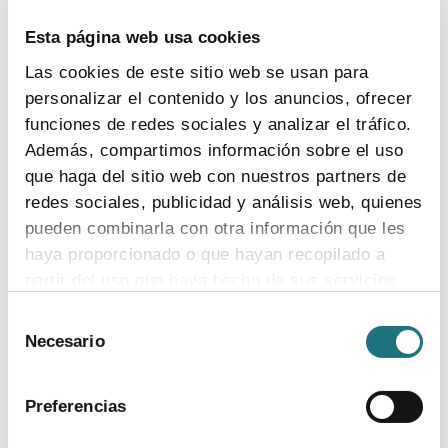
España de convertirse en un gran polo de atracción de
inversión internacional en investigación de
Esta página web usa cookies
medicamentos dada su posición de referencia en
Las cookies de este sitio web se usan para
ensayos clínicos
personalizar el contenido y los anuncios, ofrecer
funciones de redes sociales y analizar el tráfico.
Expertos coinciden en que la investigación biomédica es
Además, compartimos información sobre el uso
un potente motor de desarrollo sanitario y social y que
que haga del sitio web con nuestros partners de
hay que fomentar la colaboración público-privada para
redes sociales, publicidad y análisis web, quienes
impulsarla en nuestro país
pueden combinarla con otra información que les
haya proporcionado o que hayan recopilado a
partir del uso que haya hecho de sus servicios.
30
|
6
|
2021
Selección
Farma-Biotech: diez años tendiendo
Para más información puede acceder a nuestra
Necesario
de
puentes para que la investigación biomédica
política de cookies
.
consentimiento
llegue a los pacientes
Preferencias