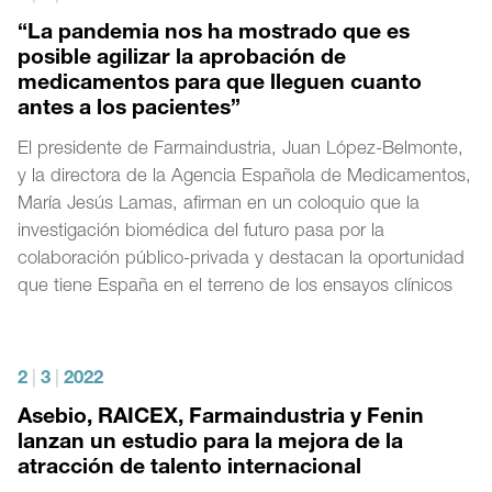
“La pandemia nos ha mostrado que es
posible agilizar la aprobación de
medicamentos para que lleguen cuanto
antes a los pacientes”
El presidente de Farmaindustria, Juan López-Belmonte,
y la directora de la Agencia Española de Medicamentos,
María Jesús Lamas, afirman en un coloquio que la
investigación biomédica del futuro pasa por la
colaboración público-privada y destacan la oportunidad
que tiene España en el terreno de los ensayos clínicos
2
|
3
|
2022
Asebio, RAICEX, Farmaindustria y Fenin
lanzan un estudio para la mejora de la
atracción de talento internacional