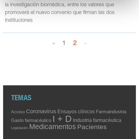
la investigación biomédica, entre los valores que
promoverá el nuevo convenio que firman las dos
instituciones
«
1
2
»
TEMAS
Coronavirus
Ensayos clínicos
Farmaindustria
Acceso
I + D
Industria farmacéutica
Gasto farmacéutico
Medicamentos
Pacientes
Legislación