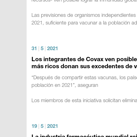
recursos- ven posible lograr la inmunidad glo
Las previsiones de organismos independientes
2021, suficiente para vacunar a la población a
31
|
5
|
2021
Los integrantes de Covax ven posible
más ricos donan sus excedentes de 
“Después de compartir estas vacunas, los paíse
población en 2021”, aseguran
Los miembros de esta iniciativa solicitan elimin
19
|
5
|
2021