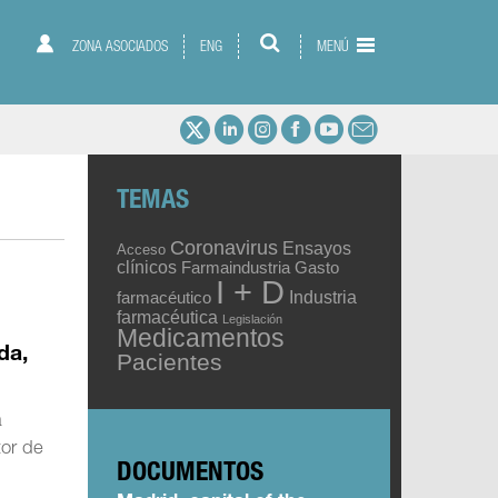
ZONA ASOCIADOS
ENG
MENÚ
TEMAS
Coronavirus
Ensayos
Acceso
clínicos
Gasto
Farmaindustria
I + D
Industria
farmacéutico
farmacéutica
Legislación
Medicamentos
da,
Pacientes
a
tor de
DOCUMENTOS