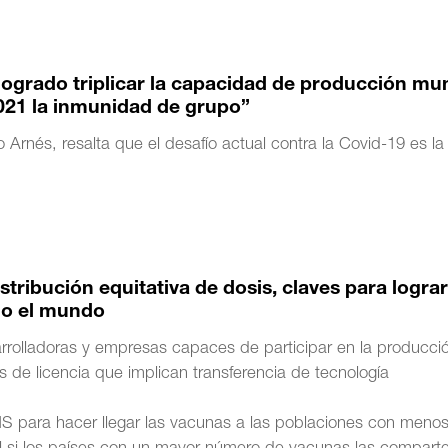
ogrado triplicar la capacidad de producción mu
2021 la inmunidad de grupo”
 Arnés, resalta que el desafío actual contra la Covid-19 es la
tribución equitativa de dosis, claves para lograr
do el mundo
arrolladoras y empresas capaces de participar en la producci
de licencia que implican transferencia de tecnología
OMS para hacer llegar las vacunas a las poblaciones con meno