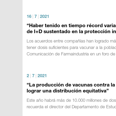
16
|
7
|
2021
“Haber tenido en tiempo récord vari
de I+D sustentado en la protección in
Los acuerdos entre compañías han logrado más
tener dosis suficientes para vacunar a la pobla
Comunicación de Farmaindustria en un foro de 
2
|
7
|
2021
“La producción de vacunas contra la 
lograr una distribución equitativa”
Este año habrá más de 10.000 millones de dosis
recuerda el director del Departamento de Estu