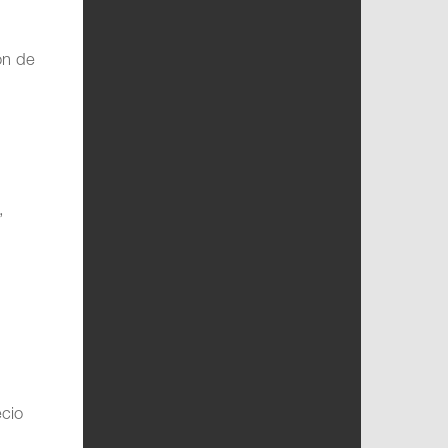
ón de
,
ecio