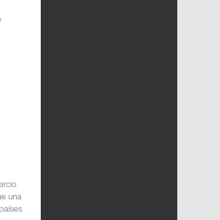
y
e
ercio
ue una
países