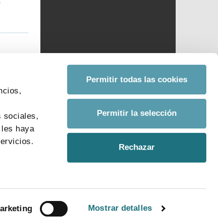
s
Permitir todas las cookies
ncios,
s
Permitir la selección
 sociales,
 les haya
ervicios.
Rechazar
Mostrar detalles
arketing