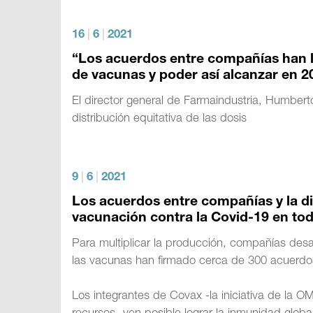
16
|
6
|
2021
“Los acuerdos entre compañías han l
de vacunas y poder así alcanzar en 
El director general de Farmaindustria, Humberto
distribución equitativa de las dosis
9
|
6
|
2021
Los acuerdos entre compañías y la dis
vacunación contra la Covid-19 en to
Para multiplicar la producción, compañías des
las vacunas han firmado cerca de 300 acuerdos 
Los integrantes de Covax -la iniciativa de la 