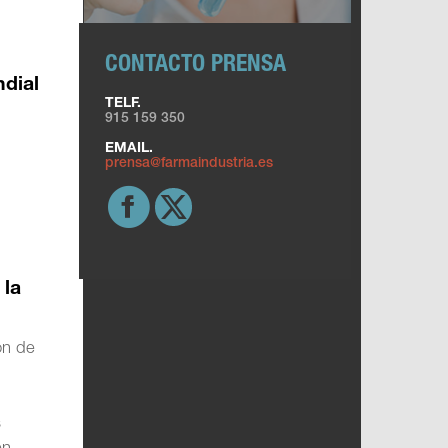
CONTACTO PRENSA
ndial
TELF.
915 159 350
EMAIL.
prensa@farmaindustria.es
 la
ón de
s