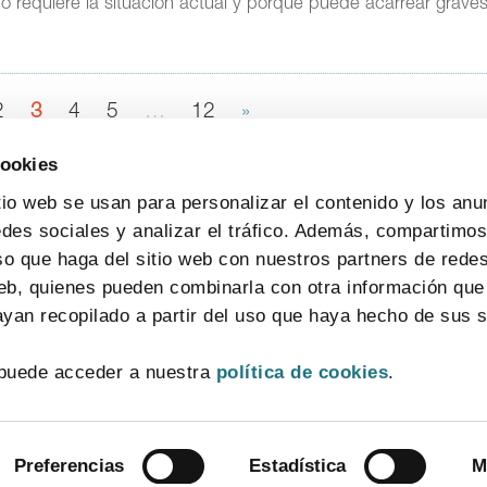
o requiere la situación actual y porque puede acarrear grave
2
3
4
5
…
12
»
cookies
tio web se usan para personalizar el contenido y los anu
edes sociales y analizar el tráfico. Además, compartimo
so que haga del sitio web con nuestros partners de redes
web, quienes pueden combinarla con otra información que
yan recopilado a partir del uso que haya hecho de sus s
CONTACTO
MAPA WEB
AVISO LEGAL
POLÍTICA DE PRIVACIDAD
puede acceder a nuestra
política de cookies
.
POLÍTICA DE COOKIES
SISTEMA INTERNO DE INFORMACIÓN
© 2026 FarmaIndustria Todos los derechos reservados
Preferencias
Estadística
M