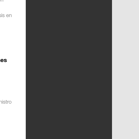
en
is en
ses
nistro