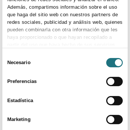
Además, compartimos información sobre el uso
que haga del sitio web con nuestros partners de
TEMAS
redes sociales, publicidad y análisis web, quienes
pueden combinarla con otra información que les
Coronavirus
Ensayos clínicos
Farmaindustria
Acceso
I + D
haya proporcionado o que hayan recopilado a
Industria farmacéutica
Gasto farmacéutico
Medicamentos
partir del uso que haya hecho de sus servicios.
Pacientes
Legislación
Selección
Para más información puede acceder a nuestra
Necesario
de
política de cookies
.
consentimiento
DOCUMENTOS
Preferencias
Madrid, capital of the spanish pharmaceutical
industry
ver más
Estadística
Marketing
Madrid, capital de la industria farmacéutica
española