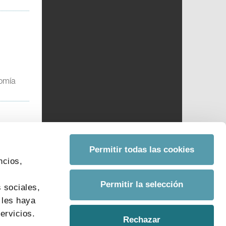
nomía
Permitir todas las cookies
ncios,
s
Permitir la selección
 sociales,
 les haya
ervicios.
Rechazar