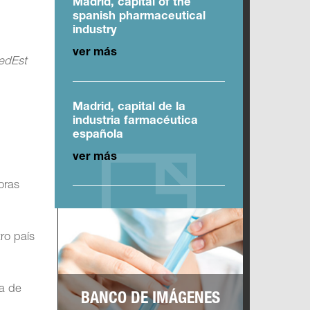
Madrid, capital of the
spanish pharmaceutical
industry
ver más
edEst
Madrid, capital de la
industria farmacéutica
española
ver más
oras
ro país
ca de
BANCO DE IMÁGENES