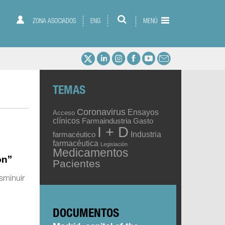
ZONA ASOCIADOS
ENG
MENÚ
TEMAS
Coronavirus
Ensayos
Acceso
clínicos
Gasto
Farmaindustria
I + D
Industria
farmacéutico
farmacéutica
Legislación
Medicamentos
ón”
Pacientes
sminuir
DOCUMENTOS