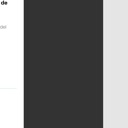
 de
 del