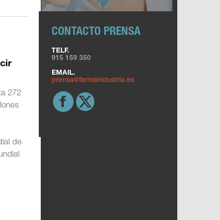
CONTACTO PRENSA
TELF.
915 159 350
cir
EMAIL.
prensa@farmaindustria.es
ta 272
llones
dial de
undial