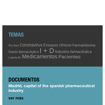
TEMAS
Coronavirus
Ensayos clínicos
Farmaindustria
Acceso
I + D
Industria farmacéutica
Gasto farmacéutico
Medicamentos
Pacientes
Legislación
DOCUMENTOS
Madrid, capital of the spanish pharmaceutical
industry
ver más