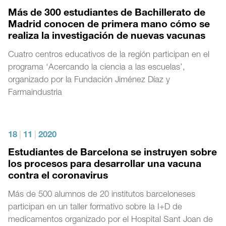
Más de 300 estudiantes de Bachillerato de
Madrid conocen de primera mano cómo se
realiza la investigación de nuevas vacunas
Cuatro centros educativos de la región participan en el
programa ‘Acercando la ciencia a las escuelas’,
organizado por la Fundación Jiménez Díaz y
Farmaindustria
18
|
11
|
2020
Estudiantes de Barcelona se instruyen sobre
los procesos para desarrollar una vacuna
contra el coronavirus
Más de 500 alumnos de 20 institutos barceloneses
participan en un taller formativo sobre la I+D de
medicamentos organizado por el Hospital Sant Joan de