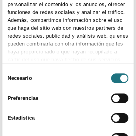
personalizar el contenido y los anuncios, ofrecer
Uno de cada cinco ensayos clínicos prueba
funciones de redes sociales y analizar el tráfico.
fármacos contra enfermedades raras
Además, compartimos información sobre el uso
La Fundación Jiménez Díaz, de Madrid, y Farmaindustria
que haga del sitio web con nuestros partners de
exponen a estudiantes de bachillerato claves de la
redes sociales, publicidad y análisis web, quienes
investigación y desarrollo de medicamentos
pueden combinarla con otra información que les
haya proporcionado o que hayan recopilado a
partir del uso que haya hecho de sus servicios.
10
|
12
|
2018
Selección
Procedimiento para concesión de becas
Para más información puede acceder a nuestra
Necesario
de
CESIF enero-febrero 2019
política de cookies
.
consentimiento
Preferencias
descargar documento
Estadística
19
|
10
|
2018
La industria farmacéutica impulsa más de