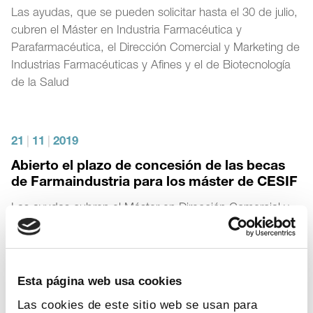
Las ayudas, que se pueden solicitar hasta el 30 de julio,
cubren el Máster en Industria Farmacéutica y
Parafarmacéutica, el Dirección Comercial y Marketing de
Industrias Farmacéuticas y Afines y el de Biotecnología
de la Salud
21
|
11
|
2019
Abierto el plazo de concesión de las becas
de Farmaindustria para los máster de CESIF
Las ayudas cubren el Máster en Dirección Comercial y
Marketing de Industrias Farmacéuticas y Afines y el de
Industria Farmacéutica y Parafarmacéutica
Esta página web usa cookies
12
|
12
|
2018
Las cookies de este sitio web se usan para