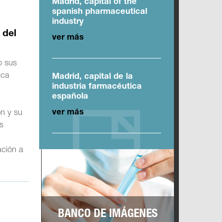
Madrid, capital of the
spanish pharmaceutical
industry
 del
ver más
o sus
ica
Madrid, capital de la
industria farmacéutica
española
ver más
ón y su
s
ación a
BANCO DE IMÁGENES