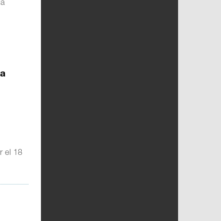
la
la
r el 18