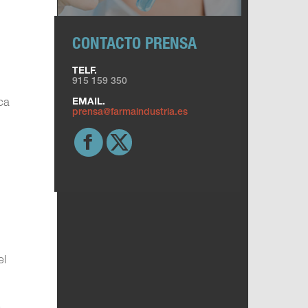
CONTACTO PRENSA
TELF.
915 159 350
ica
EMAIL.
prensa@farmaindustria.es
el