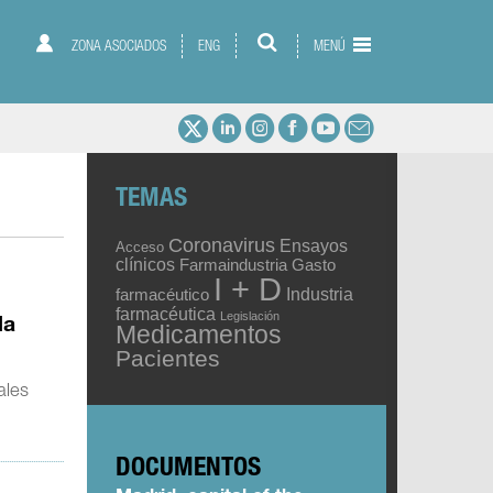
ZONA ASOCIADOS
ENG
MENÚ
TEMAS
Coronavirus
Ensayos
Acceso
clínicos
Gasto
Farmaindustria
I + D
Industria
farmacéutico
farmacéutica
Legislación
la
Medicamentos
Pacientes
ales
DOCUMENTOS