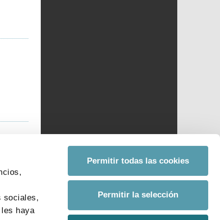
a
Permitir todas las cookies
ncios,
s
Permitir la selección
 sociales,
 les haya