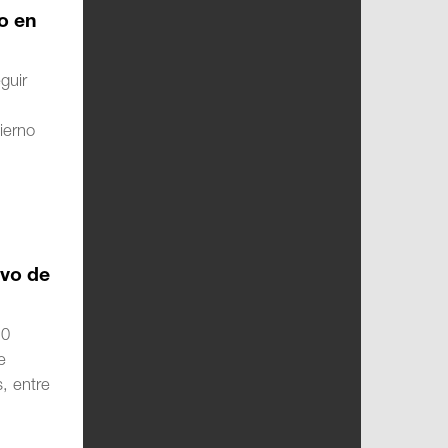
o en
guir
ierno
ivo de
10
e
, entre