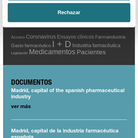
Rechazar
TEMAS
Coronavirus
Ensayos clínicos
Farmaindustria
Acceso
I + D
Industria farmacéutica
Gasto farmacéutico
Medicamentos
Pacientes
Legislación
DOCUMENTOS
Madrid, capital of the spanish pharmaceutical
industry
ver más
Madrid, capital de la industria farmacéutica
española