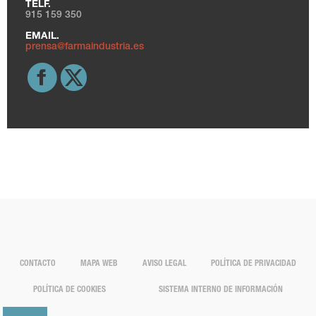
TELF.
915 159 350
EMAIL.
prensa@farmaindustria.es
CONTACTO
MAPA WEB
AVISO LEGAL
POLÍTICA DE PRIVACIDAD
POLÍTICA DE COOKIES
SISTEMA INTERNO DE INFORMACIÓN