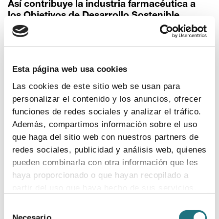
Así contribuye la industria farmacéutica a
los Objetivos de Desarrollo Sostenible
Esta página web usa cookies
5
|
6
|
2020
Las cookies de este sitio web se usan para
Uno de cada cuatro envases de
medicamentos cuenta ya con alguna mejora
personalizar el contenido y los anuncios, ofrecer
de carácter medioambiental
funciones de redes sociales y analizar el tráfico.
Además, compartimos información sobre el uso
Hoy, 5 de junio, se celebra el Día Mundial del Medio
que haga del sitio web con nuestros partners de
Ambiente
redes sociales, publicidad y análisis web, quienes
pueden combinarla con otra información que les
La protección ambiental es una prioridad para la
haya proporcionado o que hayan recopilado a
industria farmacéutica, que impulsa desde el ecodiseño
partir del uso que haya hecho de sus servicios.
hasta la recogida de residuos y el reciclaje
Selección
Para más información puede acceder a nuestra
Desde Sigre, iniciativa de cooperación con distribución
Necesario
de