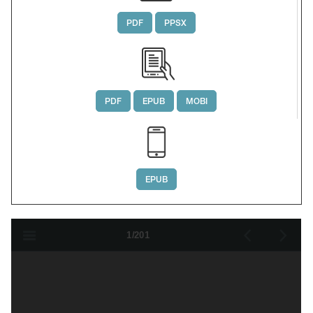
PDF
PPSX
PDF
EPUB
MOBI
EPUB