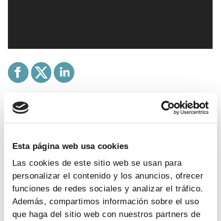
Temas:
farmaindustria
laboratorios
memoria anual
Una conversación sobre los hitos de 2015
Esta página web usa cookies
Las cookies de este sitio web se usan para
El presidente de Farmaindustria, Antoni Esteve, y el
personalizar el contenido y los anuncios, ofrecer
director general, Humberto Arnés, realizan un
funciones de redes sociales y analizar el tráfico.
balance del pasado año en Farmaindustria y el
Además, compartimos información sobre el uso
sector.
que haga del sitio web con nuestros partners de