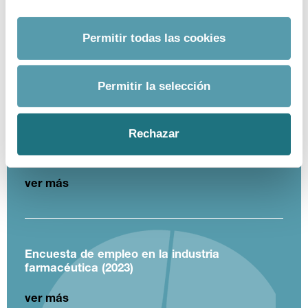
Coronavirus
Ensayos clínicos
Farmaindustria
Acceso
I + D
Industria farmacéutica
Gasto farmacéutico
Permitir todas las cookies
Medicamentos
Pacientes
Legislación
Permitir la selección
INDICADORES
Rechazar
El valor estratégico de la industria
farmacéutica (2024)
ver más
Encuesta de empleo en la industria
farmacéutica (2023)
ver más