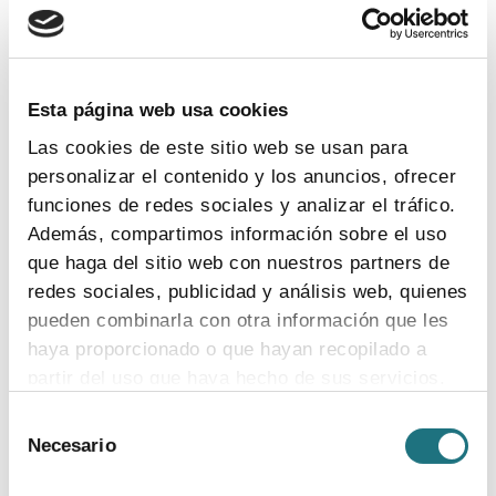
Esta página web usa cookies
Las cookies de este sitio web se usan para
personalizar el contenido y los anuncios, ofrecer
funciones de redes sociales y analizar el tráfico.
Además, compartimos información sobre el uso
29
|
6
|
2020
que haga del sitio web con nuestros partners de
Memoria anual 2019
redes sociales, publicidad y análisis web, quienes
pueden combinarla con otra información que les
haya proporcionado o que hayan recopilado a
partir del uso que haya hecho de sus servicios.
Selección
TEMAS:
farmaindustria
laboratorios
memoria anual
Para más información puede acceder a nuestra
Necesario
de
política de cookies
.
consentimiento