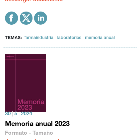
descargar documento
TEMAS:
farmaindustria
laboratorios
memoria anual
30
|
5
|
2024
Memoria anual 2023
Formato - Tamaño