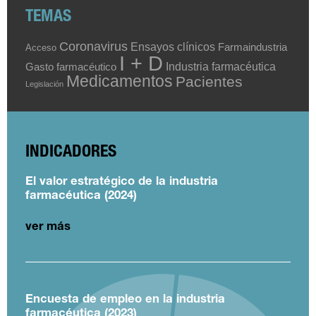
TEMAS
Coronavirus
Ensayos clínicos
Farmaindustria
Acceso
I + D
Industria farmacéutica
Gasto farmacéutico
Medicamentos
Pacientes
Legislación
INDICADORES
El valor estratégico de la industria
farmacéutica (2024)
ver más
Encuesta de empleo en la industria
farmacéutica (2023)