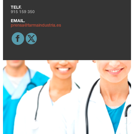
TELF.
915 159 350
EMAIL.
prensa@farmaindustria.es