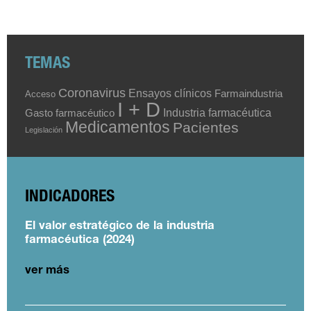
TEMAS
Coronavirus
Ensayos clínicos
Farmaindustria
Acceso
I + D
Industria farmacéutica
Gasto farmacéutico
Medicamentos
Pacientes
Legislación
INDICADORES
El valor estratégico de la industria
farmacéutica (2024)
ver más