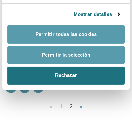
Temas:
pacientes
Mostrar detalles
Permitir todas las cookies
24
|
4
|
2020
¿Cuánto tiempo se tarda (y por qué) en
desarrollar un medicamento?
Permitir la selección
Formato - Tamaño
descargar documento
Rechazar
Temas:
i + d
«
1
2
»