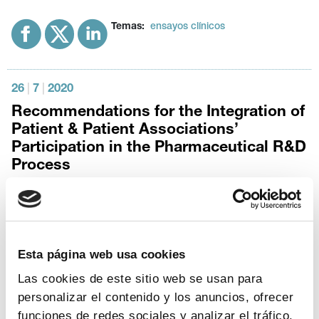
Temas:
ensayos clínicos
26
|
7
|
2020
Recommendations for the Integration of
Patient & Patient Associations’
Participation in the Pharmaceutical R&D
Process
Formato - Tamaño
descargar documento
Temas:
i + d
Esta página web usa cookies
Las cookies de este sitio web se usan para
personalizar el contenido y los anuncios, ofrecer
10
|
6
|
2020
funciones de redes sociales y analizar el tráfico.