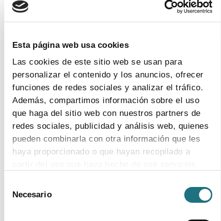
13
|
9
|
2018
Farmaindustria ofrece su colaboración a la
Esta página web usa cookies
nueva ministra de Sanidad para seguir
Las cookies de este sitio web se usan para
trabajando por la salud de las personas y la
personalizar el contenido y los anuncios, ofrecer
calidad del sistema sanitario
funciones de redes sociales y analizar el tráfico.
Además, compartimos información sobre el uso
que haga del sitio web con nuestros partners de
redes sociales, publicidad y análisis web, quienes
pueden combinarla con otra información que les
5
|
9
|
2018
haya proporcionado o que hayan recopilado a
IMI, una década de impulso colaborativo a la
partir del uso que haya hecho de sus servicios.
investigación biomédica en Europa
Selección
Para más información puede acceder a nuestra
El proyecto ha permitido invertir 5.000 millones de euros
Necesario
de
en I+D de nuevos medicamentos en Europa desde 2008
política de cookies
.
consentimiento