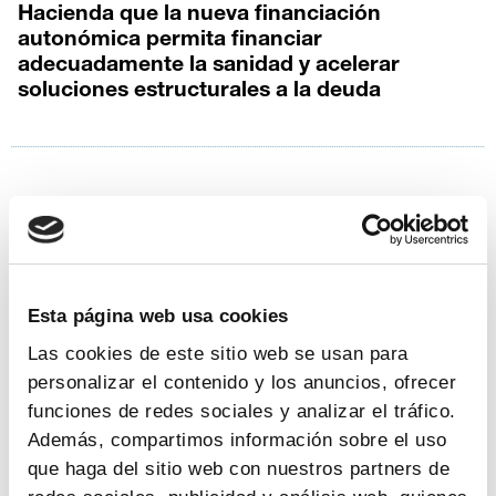
Hacienda que la nueva financiación
autonómica permita financiar
adecuadamente la sanidad y acelerar
soluciones estructurales a la deuda
5
|
5
|
2014
EFPIA Manifesto for an Integrated Life
Sciences Strategy for Europe
Formato
PDF
Esta página web usa cookies
descargar documento
Las cookies de este sitio web se usan para
personalizar el contenido y los anuncios, ofrecer
funciones de redes sociales y analizar el tráfico.
28
|
3
|
2014
Además, compartimos información sobre el uso
Toledo acoge el XVII Foro
que haga del sitio web con nuestros partners de
FARMAINDUSTRIA-Comunidades