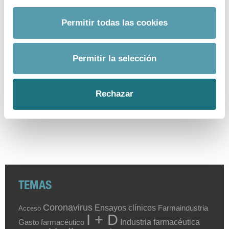
6
|
3
|
2014
Protocolo de colaboración entre el
Permitir todas las cookies
Ministerio de Sanidad, Servicios
Sociales e Igualdad y Farmaindustria
Permitir la selección
Formato
PDF
- Tamaño
438 kb
descargar documento
Rechazar
«
1
2
3
4
5
»
TEMAS
Coronavirus
Ensayos clínicos
Farmaindustria
Acceso
I + D
Industria farmacéutica
Gasto farmacéutico