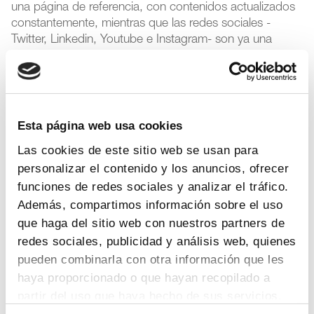
una página de referencia, con contenidos actualizados
constantemente, mientras que las redes sociales -
Twitter, Linkedin, Youtube e Instagram- son ya una
extensión más de la comunicación de la Asociación.
Especialmente importante es el impacto en Twitter,
donde, con más de 35.000 seguidores, es la segunda
patronal farmacéutica del mundo en esta red, y
Linkedin, donde también es la segunda patronal
Esta página web usa cookies
farmacéutica, con más de 49.000 seguidores.
Las cookies de este sitio web se usan para
personalizar el contenido y los anuncios, ofrecer
Comunicación
funciones de redes sociales y analizar el tráfico.
Además, compartimos información sobre el uso
que haga del sitio web con nuestros partners de
Para más información
redes sociales, publicidad y análisis web, quienes
pueden combinarla con otra información que les
Departamento:
Comunicación Farmaindustria
haya proporcionado o que hayan recopilado a
Correo Electrónico:
prensa@farmaindustria.es
partir del uso que haya hecho de sus servicios.
Teléfono:
915 159 350