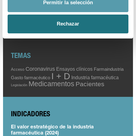
Permitir la selección
Fecha hasta
Rechazar
Buscar
TEMAS
Coronavirus
Ensayos clínicos
Farmaindustria
Acceso
I + D
Industria farmacéutica
Gasto farmacéutico
Medicamentos
Pacientes
Legislación
INDICADORES
El valor estratégico de la industria
farmacéutica (2024)