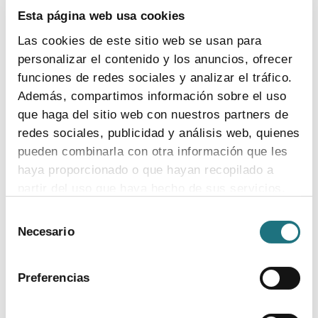
espacio de análisis y encuentro entre el equipo directivo
Esta página web usa cookies
de la Asociación y periodistas sobre la actualidad del
Las cookies de este sitio web se usan para
sector
personalizar el contenido y los anuncios, ofrecer
funciones de redes sociales y analizar el tráfico.
Además, compartimos información sobre el uso
9
|
10
|
2022
que haga del sitio web con nuestros partners de
Por qué la industria farmacéutica es un
redes sociales, publicidad y análisis web, quienes
sector de oportunidad para España
pueden combinarla con otra información que les
haya proporcionado o que hayan recopilado a
El director general de Farmaindustria, Juan Yermo, lo
explica en un breve vídeo, en el que incide en los dos
partir del uso que haya hecho de sus servicios.
grandes pilares de desarrollo: innovación biomédica y
Selección
producción de medicamentos
Para más información puede acceder a nuestra
Necesario
de
política de cookies
.
consentimiento
Preferencias
20
|
6
|
2022
La newsletter semanal de Farmaindustria