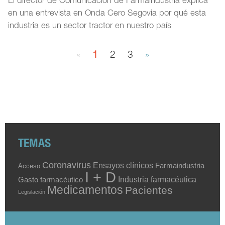
El director de Comunicación de Farmaindustria explica
en una entrevista en Onda Cero Segovia por qué esta
industria es un sector tractor en nuestro país
«
1
2
3
»
TEMAS
Coronavirus
Ensayos clínicos
Farmaindustria
Acceso
I + D
Industria farmacéutica
Gasto farmacéutico
Medicamentos
Pacientes
Legislación