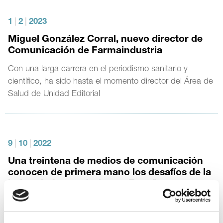
1
|
2
|
2023
Miguel González Corral, nuevo director de
Comunicación de Farmaindustria
Con una larga carrera en el periodismo sanitario y
científico, ha sido hasta el momento director del Área de
Salud de Unidad Editorial
9
|
10
|
2022
Una treintena de medios de comunicación
conocen de primera mano los desafíos de la
industria farmacéutica en España
Farmaindustria celebra un año más el
Seminario
Industria Farmacéutica & Medios de Comunicación
,