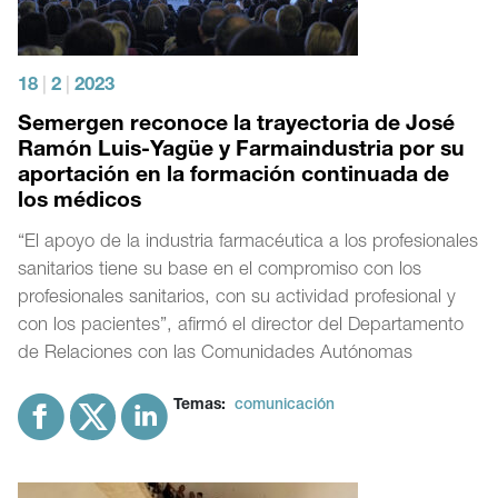
18
|
2
|
2023
Semergen reconoce la trayectoria de José
Ramón Luis-Yagüe y Farmaindustria por su
aportación en la formación continuada de
los médicos
“El apoyo de la industria farmacéutica a los profesionales
sanitarios tiene su base en el compromiso con los
profesionales sanitarios, con su actividad profesional y
con los pacientes”, afirmó el director del Departamento
de Relaciones con las Comunidades Autónomas
Temas:
comunicación