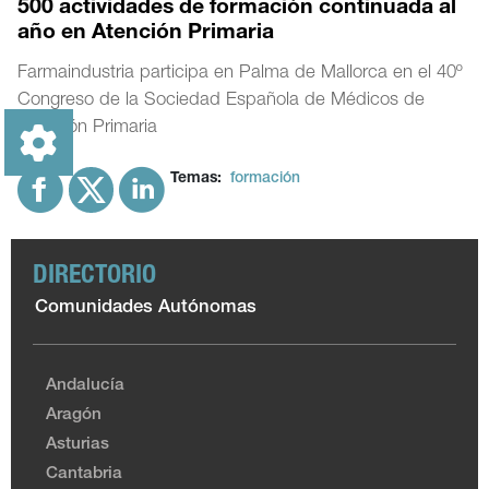
500 actividades de formación continuada al
año en Atención Primaria
Farmaindustria participa en Palma de Mallorca en el 40º
Congreso de la Sociedad Española de Médicos de
Atención Primaria
Temas:
formación
DIRECTORIO
Comunidades Autónomas
Andalucía
Aragón
Asturias
Cantabria