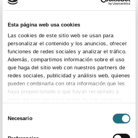
en el Congreso de Semergen la libertad de prescripción
del médico y el valor del medicamento de marca
Esta página web usa cookies
Temas:
legislación
Las cookies de este sitio web se usan para
personalizar el contenido y los anuncios, ofrecer
funciones de redes sociales y analizar el tráfico.
Además, compartimos información sobre el uso
que haga del sitio web con nuestros partners de
redes sociales, publicidad y análisis web, quienes
pueden combinarla con otra información que les
haya proporcionado o que hayan recopilado a
partir del uso que haya hecho de sus servicios.
28
|
2
|
2022
Selección
Para más información puede acceder a nuestra
Necesario
de
“La sanidad necesita más recursos para que
política de cookies
.
consentimiento
los ciudadanos, vivan donde vivan, tengan
acceso a los mismos medicamentos”