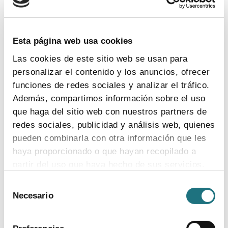
para medicamentos del ámbito hospitalario
en España
El proyecto piloto
ePIL
ha sido reconocido con uno de
Esta página web usa cookies
los galardones
E-nnova Health 2022
, que entregan las
Las cookies de este sitio web se usan para
publicaciones especializadas
Diario Médico
y
Correo
personalizar el contenido y los anuncios, ofrecer
Farmacéutico
funciones de redes sociales y analizar el tráfico.
Además, compartimos información sobre el uso
Temas:
digitalización
que haga del sitio web con nuestros partners de
redes sociales, publicidad y análisis web, quienes
pueden combinarla con otra información que les
haya proporcionado o que hayan recopilado a
partir del uso que haya hecho de sus servicios.
Selección
Para más información puede acceder a nuestra
Necesario
de
política de cookies
.
consentimiento