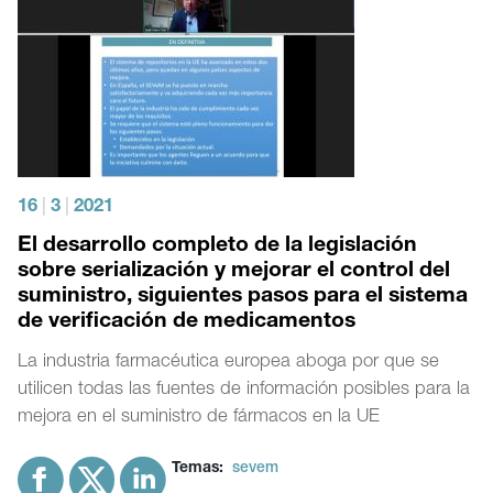
16
|
3
|
2021
El desarrollo completo de la legislación
sobre serialización y mejorar el control del
suministro, siguientes pasos para el sistema
de verificación de medicamentos
La industria farmacéutica europea aboga por que se
utilicen todas las fuentes de información posibles para la
mejora en el suministro de fármacos en la UE
Temas:
sevem