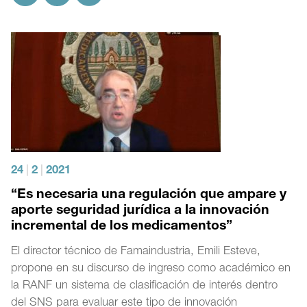
24
|
2
|
2021
“Es necesaria una regulación que ampare y
aporte seguridad jurídica a la innovación
incremental de los medicamentos”
El director técnico de Famaindustria, Emili Esteve,
propone en su discurso de ingreso como académico en
la RANF un sistema de clasificación de interés dentro
del SNS para evaluar este tipo de innovación