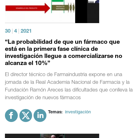
30
|
4
|
2021
“La probabilidad de que un fármaco que
está en la primera fase clínica de
investigación llegue a comercializarse no
alcanza el 10%”
El director técnico de Farmaindustria expone en una
jornada de la Real Academia Nacional de Farmacia y la
Fundación Ramón Areces las dificultades que conlleva la
investigación de nuevos fármacos
Temas:
investigación