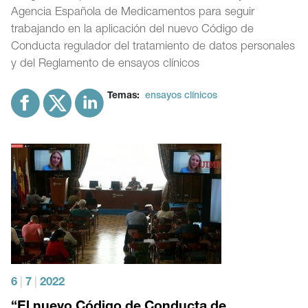
Agencia Española de Medicamentos para seguir
trabajando en la aplicación del nuevo Código de
Conducta regulador del tratamiento de datos personales
y del Reglamento de ensayos clínicos
Temas:
ensayos clínicos
6
|
7
|
2022
“El nuevo Código de Conducta de