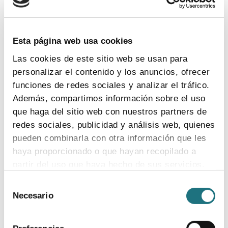
Esta página web usa cookies
Las cookies de este sitio web se usan para
personalizar el contenido y los anuncios, ofrecer
funciones de redes sociales y analizar el tráfico.
Además, compartimos información sobre el uso
12
|
9
|
2023
que haga del sitio web con nuestros partners de
redes sociales, publicidad y análisis web, quienes
La revisión de la legislación farmacéutica
europea, una oportunidad para optimizar la
pueden combinarla con otra información que les
regulación de la exención hospitalaria para
haya proporcionado o que hayan recopilado a
terapias avanzadas
partir del uso que haya hecho de sus servicios.
La Federación Europea de la Industria
Selección
Para más información puede acceder a nuestra
Farmacéutica (Efpia) –a la que pertenece Farmaindustria
Necesario
de
política de cookies
.
—ha firmado un posicionamiento junto a otras cuatro
consentimiento
entidades en el que aplauden la propuesta de la